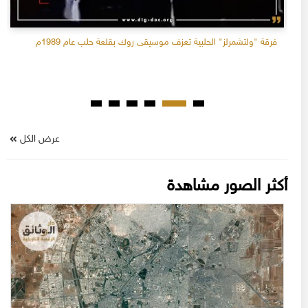
فرقة "ولتشمرلز" الحلبية تعزف موسيقى روك بقلعة حلب عام 1989م
عرض الكل
أكثر الصور مشاهدة