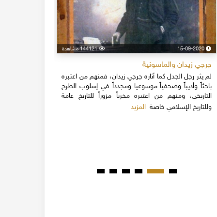
15-09-2020
144121 مشاهدة
24-04-2020
جرجي زيدان والماسونية
اسكندر فرح
لم يثر رجل الجدل كما أثاره جرجي زيدان، فمنهم من اعتبره
نهاية القرن
باحثاً وأديباً وصحفياً موسوعيا ومجدداً في إسلوب الطرح
قلة يعرفون 
التاريخي، ومنهم من اعتبره مخرباً مزوراً للتاريخ عامة
1851م 
المزيد
وللتاريخ الإسلامي خاصة
المبكرة من ت
مدحت باشا