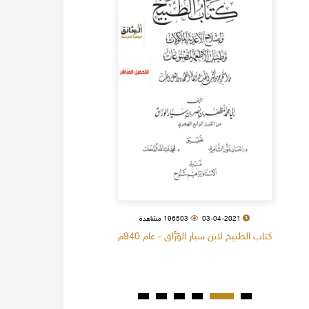
03-04-2021
196503 مشاهدة
كتاب الطبيخ لابن سيار الوَرَّاق - عام 940م
كتاب البل