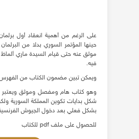
على الرغم من أهمية انعقاد أول برلما
حينها المؤتمر السوري بدلا من البرلما
موثق عنه حتى قيام السيدة ماري ألماظ ش
فيه.
ويمكن تبين مضمون الكتاب من الفهرس 
وهو كتاب هام ومفصل وموثق ويعتبر الك
شكل بدايات تكوين المملكة السورية ولكن
بشكل فعلي بعد دخول الجيوش الفرنسية و
اكتشاف غرفة أثرية من العهد الأيوبي تحت الأرض في
النصر حلب
للحصول على ملف pdf للكتاب