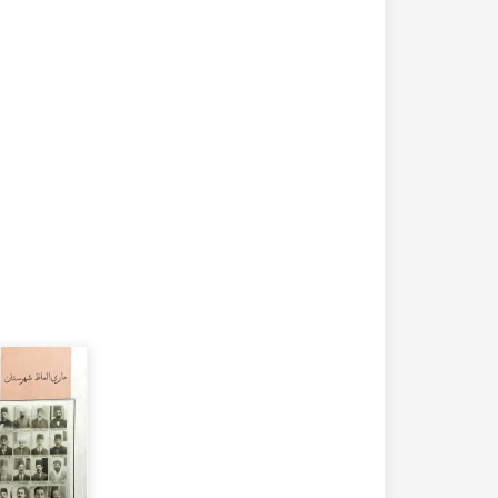
20-04-2020
182348 مشاهدة
كتاب تاريخ حلب المصور أواخر العهد العثماني 1880 –
كتاب نهر الذهب في تاريخ حلب - الاجزاء الثلاثة الط
الأولى 1922م - كامل الغزي