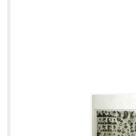
30-05-2020
255619 مشاهدة
بعة
كتاب "ألف ليلة وليلة" 1862م - الاجزاء الاربعة - النسخة
الاصلية غير المنقحة