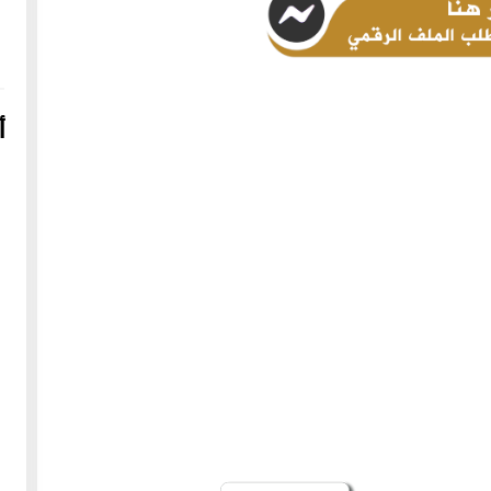
أ
16-04-2022
249151 مشاهدة
شعار الماسونية على واجهة قصر رزق الله غزالة بحي العزيزية
بحلب