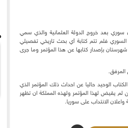
ن سوري بعد خروج الدولة العثمانية والذي سمي
م
ن السوري فلم تتم كتابة أي بحث تاريخي تفصيلي
هرستان بإصدار كتابها عن هذا المؤتمر وما جرى
المرفق.
تاب الوحيد حاليا عن احداث ذلك المؤتمر الذي
 لم يقيض لهذا المؤتمر ولهذه المملكة ان تظهر
اعلان الانتداب على سوريا.
 باب
مقابلة مع المحامي علاء السيد في داخل قلعة حلب عندما
كانت تحت الحصار عام 2014