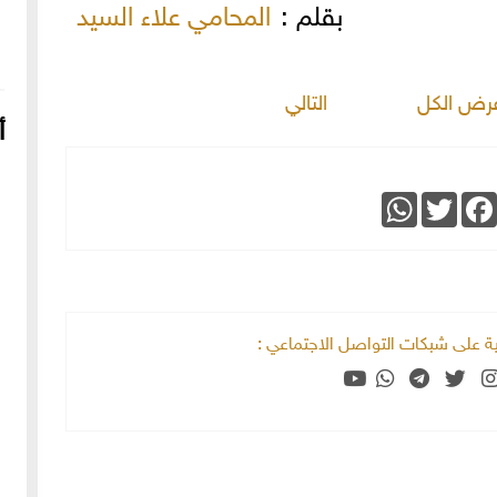
بقلم :
المحامي علاء السيد
رض الكل
التالي
أ
WhatsApp
Twitter
Faceboo
خية على شبكات التواصل الاجتماعي :
16-04-2022
249077 مشاهدة
شعار الماسونية على واجهة قصر رزق الله غزالة بحي العزيزية
بحلب