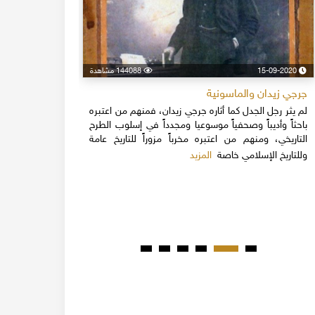
15-09-2020
144088 مشاهدة
24-04-2020
جرجي زيدان والماسونية
اسكندر فرح
لم يثر رجل الجدل كما أثاره جرجي زيدان، فمنهم من اعتبره
نهاية القرن
باحثاً وأديباً وصحفياً موسوعيا ومجدداً في إسلوب الطرح
قلة يعرفون 
التاريخي، ومنهم من اعتبره مخرباً مزوراً للتاريخ عامة
1851م 
المزيد
وللتاريخ الإسلامي خاصة
المبكرة من ت
مدحت باشا