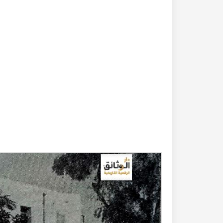
20-04-2020
182278 مشاهدة
كتاب تاريخ حلب المصور أواخر العهد العثماني 1880 –
كتاب نهر الذهب في تاريخ حلب - الاجزاء الثلاثة الط
الأولى 1922م - كامل الغزي