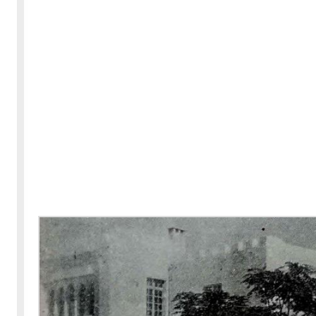
30-05-2020
255359 مشاهدة
بعة
كتاب "ألف ليلة وليلة" 1862م - الاجزاء الاربعة - النسخة
الاصلية غير المنقحة