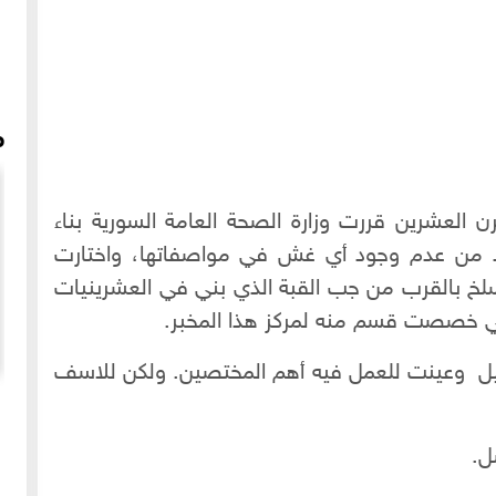
م
ن العشرين قررت وزارة الصحة العامة السورية بناء
تأكد من عدم وجود أي غش في مواصفاتها، واختارت
خ بالقرب من جب القبة الذي بني في العشرينيات
اني خصصت قسم منه لمركز هذا المخبر.
اليل وعينت للعمل فيه أهم المختصين. ولكن للاسف
بصوت العلامة خير الدين الأسدي فقدان حجر جامع القيقان-
تسجيل نادر لبرنامج أنت تسأل عن حلب ونحن نجيبك
ل.