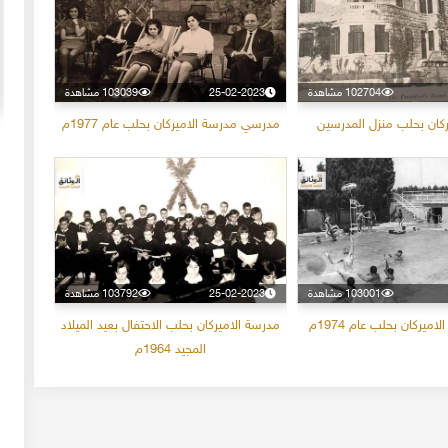
102704 مشاهدة
25-02-2023
103039 مشاهدة
20-04-2020
154901 مشاهدة
كان بحلب منزل المدرسين
مدرسي مدرسة الاميركان بحلب عام 1977م
ما لم ينشر عن "الطقس الاسكتلندي الماسوني "
 الأولى عام 1918، انسحبت
(The Scottish Rite)
 كان
لا تزال الأسئلة والتكهنات كثيرة حول نشوء تنظيم
خمسة
"الماسونية" السري والذي يعرف باسم "عشيرة البناؤون
عربي
المزيد
الأحرار"، ومن الروايات الشائعة عن نشأة الماسونية
103001 مشاهدة
25-02-2023
103792 مشاهدة
يركان بحلب عام 1974م
مدرسة الاميركان بحلب الاحتفال بعيد الميلاد
المجيد 1964م