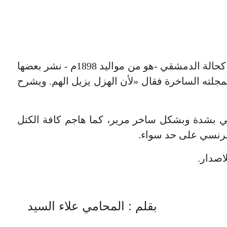
يضم هذا الكتاب النادر مجموعة من النكات والنوادر الساخرة كتبها في جزئين الصحفي السوري اللامع حبيب كحالة الدمشقي -هو من مواليد 1898م - نشر بعضها
لته الساخرة فقال «لأن الهزل يزيل الهم. ويشرح
ي بشدة وبشكل ساخر مرير، كما هاجم كافة الكتل
لفرنسي على حد سواء.
اصدار.
بقلم : المحامي علاء السيد