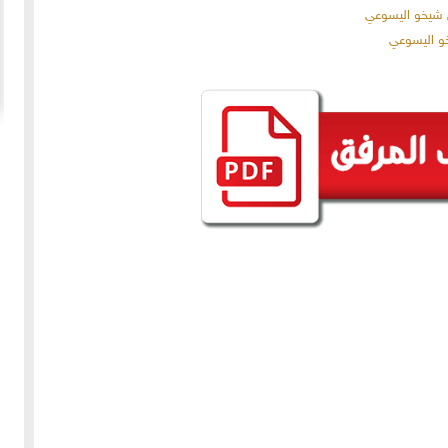
20-04-2020
154899 مشاهدة
ما لم ينشر عن "الطقس الاسكتلندي الماسوني "
 الأولى عام 1918، انسحبت
(The Scottish Rite)
 كان
لا تزال الأسئلة والتكهنات كثيرة حول نشوء تنظيم
خمسة
"الماسونية" السري والذي يعرف باسم "عشيرة البناؤون
عربي
المزيد
الأحرار"، ومن الروايات الشائعة عن نشأة الماسونية