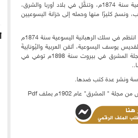
لبنان، وانتظم في سلك الرهبنة اليسوعية سنة 1874م، وتنقَّل في بلاد أوربا والشرق،
ب، ونسخ كثيرًا منها وحمله إلى خزانة اليسوعيين
أ
سافر إلى أوروبا وجال فيها وتعلم لغاتها، انتظم في سلك الرهبانية اليسوعية سنة 1874م
قديس يوسف اليسوعية، أتقن العربية واليُونانِيةَ
واللاتِينِيةَ والفَرنسِية والانكليزية، أنشأ مجلة المشرق في بيروت سنة 1898م توفي في
راسة ونشر عدة كتب ضدها.
" المشرق" عام 1902م بملف Pdf
16-04-2022
249068 مشاهدة
شعار الماسونية على واجهة قصر رزق الله غزالة بحي العزيزية
بحلب