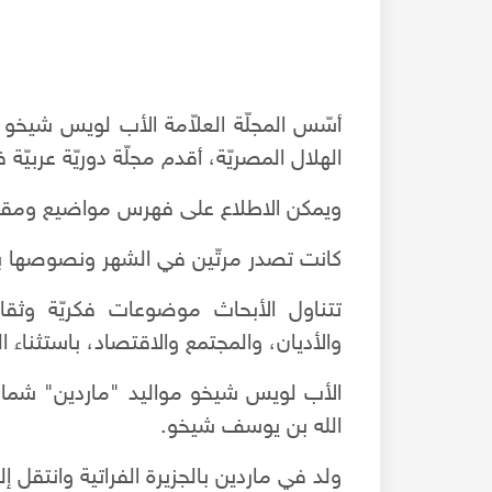
الهلال المصريّة، أقدم مجلّة دوريّة عربيّة 
ويمكن الاطلاع على فهرس مواضيع ومقال
كانت تصدر مرتّين في الشهر ونصوصها بالع
تتناول الأبحاث موضوعات فكريّة وثقافي
والأديان، والمجتمع والاقتصاد، باستثناء ا
العم علي عرابي ابو محمود - أقدم حمال بحلب
الله بن يوسف شيخو.
ولد في ماردين بالجزيرة الفراتية وانتقل