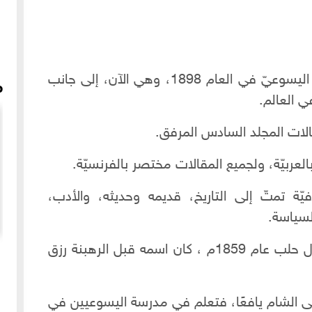
أسّس المجلّة العلاّمة الأب لويس شيخو اليسوعيّ في العام 1898، وهي الآن، إلى جانب
م
في العالم.
ات المجلد السادس المرفق.
ربيّة، ولجميع المقالات مختصر بالفرنسيّة.
ّة تمتّ إلى التاريخ، قديمه وحديثه، والأدب،
لسياسة.
الأب لويس شيخو مواليد "ماردين" شمال حلب عام 1859م ، كان اسمه قبل الرهبنة رزق
موال سبعاوي - يا دهر يكفى علينا تجور - بصوت المنشد
الحلبي عبد القادر ألتنجي - مشروع إحياء
 إلى الشام يافعًا، فتعلم في مدرسة اليسوعيين في