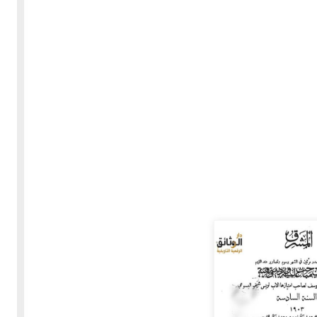
30-05-2020
255334 مشاهدة
بعة
كتاب "ألف ليلة وليلة" 1862م - الاجزاء الاربعة - النسخة
الاصلية غير المنقحة