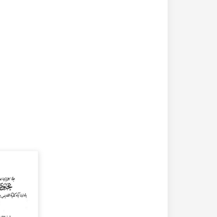
20-04-2020
182273 مشاهدة
كتاب تاريخ حلب المصور أواخر العهد العثماني 1880 –
كتاب نهر الذهب في تاريخ حلب - الاجزاء الثلاثة الط
الأولى 1922م - كامل الغزي