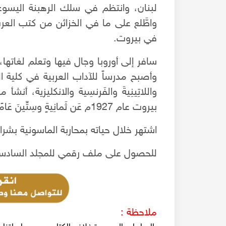
واطَّلع على ما في الخزائن من كتب العر
في بيروت.
وأصبح مدرساً للآداب العربية في كلية ال
بيروت عام 1927م عَن ثَمانِيةٍ وسِتِّينَ عَامًا..
اشتهر خلال حياته بمحاربة الماسونية بش
للحصول على ملف رقمي للمجلد السادس من مجلة 
ملاحظة :