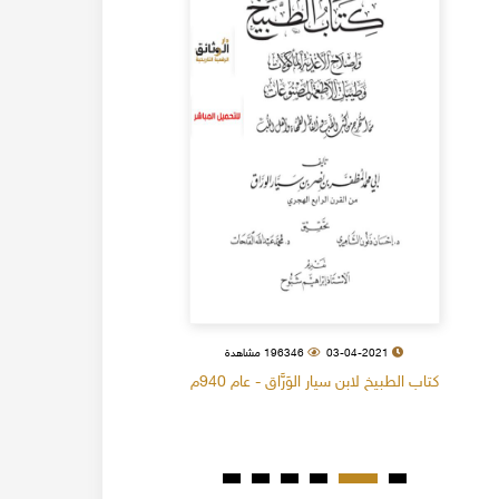
03-04-2021
196346 مشاهدة
كتاب الطبيخ لابن سيار الوَرَّاق - عام 940م
كتاب البل