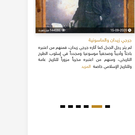
15-09-2020
144086 مشاهدة
24-04-2020
جرجي زيدان والماسونية
اسكندر فرح
لم يثر رجل الجدل كما أثاره جرجي زيدان، فمنهم من اعتبره
نهاية القرن
باحثاً وأديباً وصحفياً موسوعيا ومجدداً في إسلوب الطرح
قلة يعرفون 
التاريخي، ومنهم من اعتبره مخرباً مزوراً للتاريخ عامة
1851م 
المزيد
وللتاريخ الإسلامي خاصة
المبكرة من ت
مدحت باشا