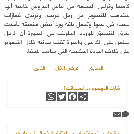
كاشفا وتراعى الحشمة في لباس العروس خاصة أنها
ستذهب للتصوير من رجل غريب. وترتدي قفازات
بيضاء في يديها وتحمل باقة ورد أبيض منسقة بأحدث
طرق التنسيق للورود. الطريف في الصورة أن الرجل
يجلس على الكرسي والمرأة تقف بجانبه خلال التصوير
على خلاف العادة العكسية التي سادت لاحقا.
السابق
عرض الكل
التالي
شارك الموضوع مع اصدقائك !!
WhatsApp
Twitter
Facebook
Share
لمتابعة أحدث منشورات دار الوثائق الرقمية التاريخية على