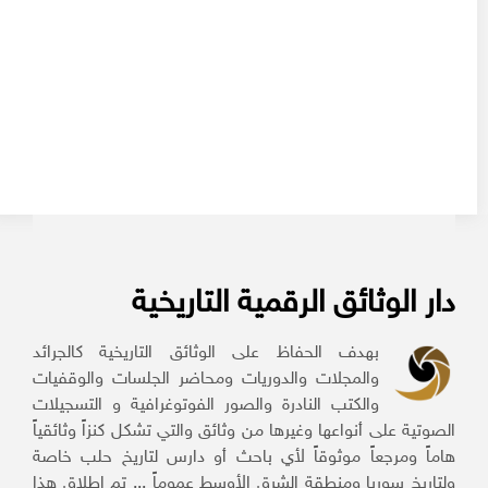
دار الوثائق الرقمية التاريخية
بهدف الحفاظ على الوثائق التاريخية كالجرائد
والمجلات والدوريات ومحاضر الجلسات والوقفيات
والكتب النادرة والصور الفوتوغرافية و التسجيلات
الصوتية على أنواعها وغيرها من وثائق والتي تشكل كنزاً وثائقياً
هاماً ومرجعاً موثوقاً لأي باحث أو دارس لتاريخ حلب خاصة
ولتاريخ سوريا ومنطقة الشرق الأوسط عموماً ... تم إطلاق هذا