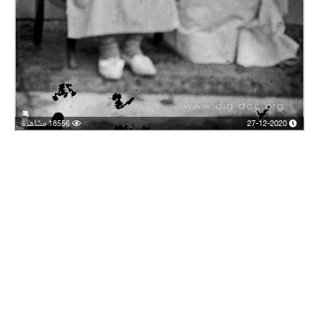
27-12-2020
18556 مشاهدة