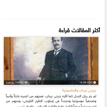
أكثر المقالات قراءة
15-09-2020
144092 مشاهدة
جرجي زيدان والماسونية
لم يثر رجل الجدل كما أثاره جرجي زيدان، فمنهم من اعتبره باحثاً وأديباً
وصحفياً موسوعيا ومجدداً في إسلوب الطرح التاريخي، ومنهم من
المزيد
اعتبره مخرباً مزوراً للتاريخ عامة وللتاريخ الإسلامي خاصة