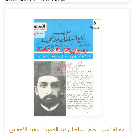
21-03-2022
147652 مشاهدة
مقالة "سبب خلع السلطان عبد الحميد" سعيد الأفغاني