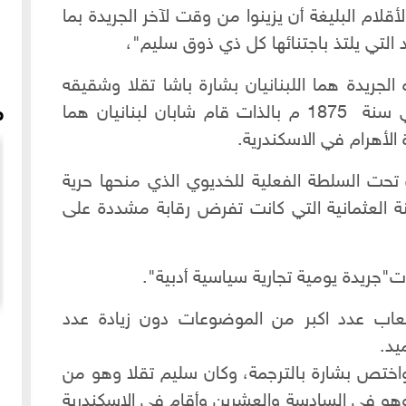
لام البليغة أن يزينوا من وقت لآخر الجريدة بما
 التي يلتذ باجتنائها كل ذي ذوق سليم"،
يدة هما اللبنانيان بشارة باشا تقلا وشقيقه
سليم تقلا، فقبل حوالي 140 سنة وفي سنة 1875 م بالذات قام شابان لبنانيان هما
م
الأهرام في الاسكندرية.
 تحت السلطة الفعلية للخديوي الذي منحها حرية
 العثمانية التي كانت تفرض رقابة مشددة على
اب عدد اكبر من الموضوعات دون زيادة عدد
فتلة دراويش المولوية في حلب عام 2006م
ميد.
واختص بشارة بالترجمة، وكان سليم تقلا وهو من
جر إلى مصر وهو في السادسة والعشرين وأقام في الاسكندرية