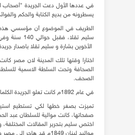
في عددها الأول دعت الجريدة "أصحاب الأق
يسطرونه من بديع الكتابة والحكم والفوائد
الطريف في الموضوع أن مؤسسي هذه الجر
الأخوين بشارة و سليم تقلا باصدار جريدة 
اختارا وقتها تلك المدينة لان مصر كانت
الصحافة وتحت السلطة الاسمية للسلطنة
الصحف.
في عام 1892م كانت تعلو الجريدة الكلمات"جريدة يومية تجارية سياسية أدبية".
تميزت بصغر خطها لكي تستطيع استيع
ر في باب النصر بحلب
ترميم باب النصر بحلب : القصة الكاملة
صفحاتها، كانت موالية للسلطان عبد الح
اختص سليم بتحرير المقالات المختلفة، 
مواليد لبنان 1849م قد ها