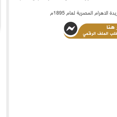
20-04-2020
154965 مشاهدة
ما لم ينشر عن "الطقس الاسكتلندي الماسوني "
 الأولى عام 1918، انسحبت
(The Scottish Rite)
 كان
لا تزال الأسئلة والتكهنات كثيرة حول نشوء تنظيم
خمسة
"الماسونية" السري والذي يعرف باسم "عشيرة البناؤون
عربي
المزيد
الأحرار"، ومن الروايات الشائعة عن نشأة الماسونية