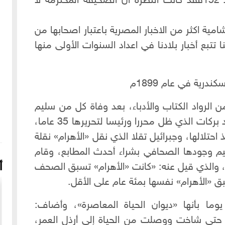
نشرت صورة الخديوي توفيق في العدد 152فقد كانت النظرة ان الصحيفة المحترمة لا
شامية اكثر من الاخبار المصرية باعتبار اصحابها من
تتبع أخبار بلادنا في اعداد السنوات الأولى منها
درية في عام 1899م
ن الرواد الكتاب والأدباء، بعد وفاة كل من سليم
وبشارة تقلا ... منهم خليل مطران، وداود بركات الذي ظل محررا ورئيسا لتحريرها 35 عاما،
تلالها، وجبرائيل تقلا الذي نقل «الأهرام» نقلة
عيم وجودها الصحافي بشراء أحدث المطابع، وقام
أ
 والذي قيل عنه: «كانت «الأهرام» تسبق الصحف
ق «الأهرام» نفسها بمئة عام على الأقل.
ما بأنها «ديوان الحياة المعاصرة»، وأضاف:
 حتى شاخت ووصلت من الحياة إلى أرذل العمر،