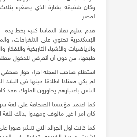
لمصر.
قدم سليم تقلا التماسا كتبه بخط يده ج
الإسكندرية تحتوي على التلغرافات، والموا
والرياضيات والأشياء التاريخية والأفكار 
طبعها، من دون أن أتعرض للدخول مطلقاً
استطاع صاحب المجلة اجراء حوار صحفي م
لم يكن معتادا اطلاقا حينها في البلاد 
الناس باعتبارهم يحاورون الملوك فقد كان
كما اعتمد مؤسسا الصحافة على لغة سهل
كان امر ا غير مألوف ومهدوا بذلك للغة ال
كما كانت اول الجرائد التي تنشر صورا عل