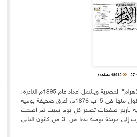
48912 مشاهدة
نقدم لكم المجلد االعشرون من جريدة "الأهرام" المصرية ويشمل أعداد عام 1895م النادرة،
تعتبر الأهرام المصرية التي صدر العدد الأول منها فى 5 أب 1876م، أعرق صحيفة يومية
ية بأربع صفحات تصدر كل يوم سبت ثم أضحت
تصدر كل يوم جمعة ، ثم بعد ذلك تطورت إلى جريدة يومية بدءا من 3 من كانون الثاني