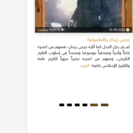
15-09-2020
144118 مشاهدة
24-04-2020
جرجي زيدان والماسونية
اسكندر فرح
لم يثر رجل الجدل كما أثاره جرجي زيدان، فمنهم من اعتبره
نهاية القرن
باحثاً وأديباً وصحفياً موسوعيا ومجدداً في إسلوب الطرح
قلة يعرفون 
التاريخي، ومنهم من اعتبره مخرباً مزوراً للتاريخ عامة
1851م 
المزيد
وللتاريخ الإسلامي خاصة
المبكرة من ت
مدحت باشا