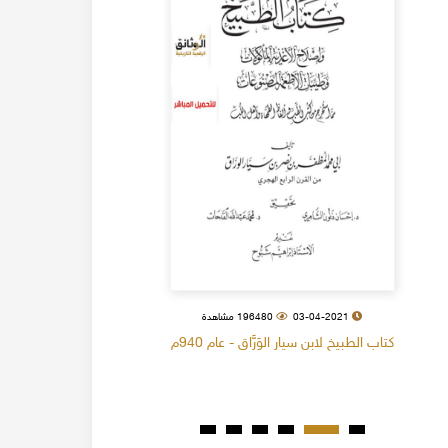
03-04-2021
196480 مشاهدة
كتاب الطبيخ لابن سيار الوَرَّاق - عام 940م
كتاب البل