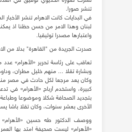
تنشر صورا.
في البدايات كانت الاهرام تنشر الأخبار ال
لبنان وهذا الامر من حسن حظنا اذ يمكننا 
واعتبارها مصدرا توثيقيا.
صدرت الجريدة من "القاهرة" بدلا من الاسكن
تعاقب على رئاسة تحرير «الأهرام» عدد م
وكان يعد مرجعا لكل حادث في مصر منذ اح
كبيرة، واستخدم أرباح «الأهرام» في تد
بتجديد الصحافة شكلا وموضوعا وطباعة،
الأخرى بعشر سنوات، وكان تقلا باشا يسب
ووصف الدكتور طه حسين «الأهرام» يو
«الأهرام» ليست صحيفة امتد بها العمر