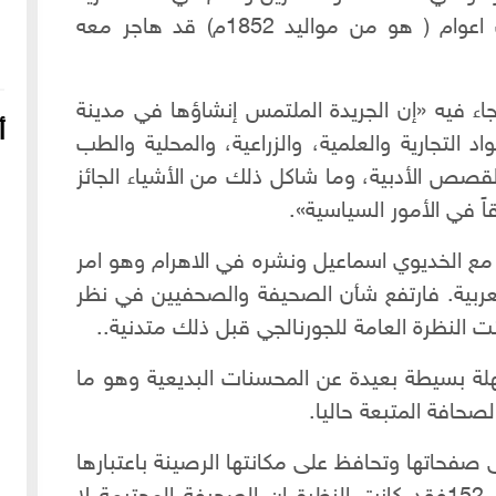
وكان شقيقه بشارة الذي يصغره بثلاث اعوام ( هو من مواليد 1852م) قد هاجر معه
اء فيه «إن الجريدة الملتمس إنشاؤها في مدينة
أ
د التجارية والعلمية، والزراعية، والمحلية والطب
والقصص الأدبية، وما شاكل ذلك من الأشياء الجائز
 في الأمور السياسية».
ع الخديوي اسماعيل ونشره في الاهرام وهو امر
العربية. فارتفع شأن الصحيفة والصحفيين في نظر
ت النظرة العامة للجورنالجي قبل ذلك متدنية..
16-04-2022
249147 مشاهدة
ة بسيطة بعيدة عن المحسنات البديعية وهو ما
شعار الماسونية على واجهة قصر رزق الله غزالة بحي العزيزية
صحافة المتبعة حاليا.
بحلب
ى صفحاتها وتحافظ على مكانتها الرصينة باعتبارها