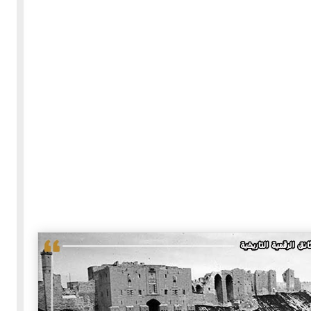
03-04-2021
196306 مشاهدة
- النسخة
كتاب الطبيخ لابن سيار الوَرَّاق - عام 940م