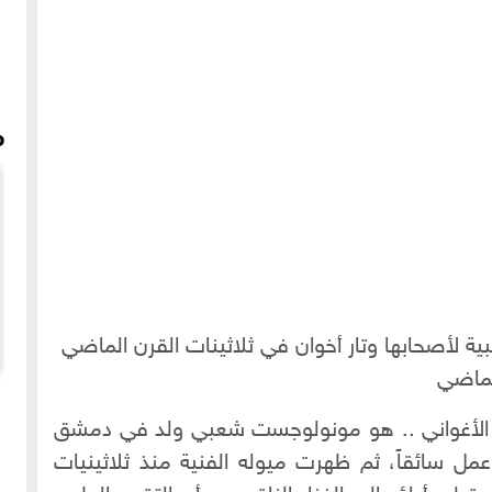
م
ة لأصحابها وتار أخوان في ثلاثينات القرن الماضي
لماضي
انشاد صوفي في حلب - الزاوية الناصرية في المدرسة
الاسماعيلية 2018م - المنشد محي الدين رديف - الجزء 1
 الأغواني .. هو مونولوجست شعبي ولد في دمشق
ها وعمل سائقاً، ثم ظهرت ميوله الفنية منذ ثلاثينيات