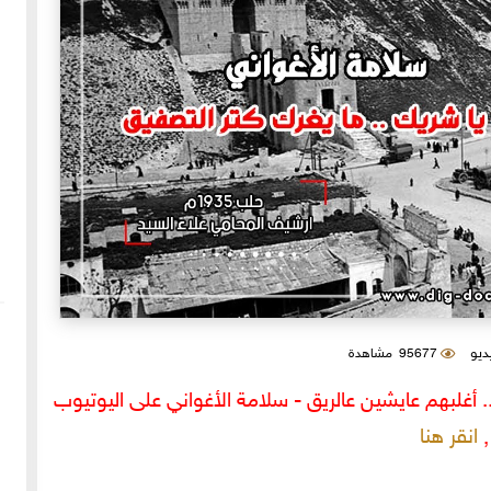
يديو
95677 مشاهدة
.. أغلبهم عايشين عالريق - سلامة الأغواني على اليوتيوب
انقر هنا
,