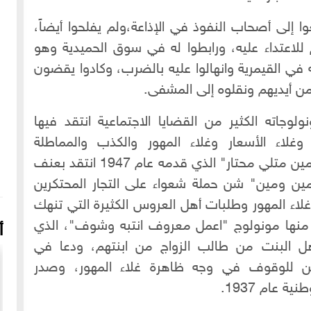
ا إلى أصحاب النفوذ في الإذاعة،ولم يفلحوا أيضاً،
للاعتداء عليه، ورابطوا له في سوق الحميدية وهو
ه في القيمرية وانهالوا عليه بالضرب، وكادوا يقضون
من أيديهم ونقلوه إلى المشفى.
لوجاته الكثير من القضايا الاجتماعية انتقد فيها
 وغلاء الأسعار وغلاء المهور والكذب والمماطلة
والتسويف وغيرها، ففي مونولوج "ياناس مين متلي محتار" الذي قدمه عام 1947 انتقد بعنف
ين ومين" شن حملة شعواء على التجار المحتكرين
لاء المهور وطلبات أهل العروس الكثيرة التي تنهك
 منها مونولوج "اعمل معروف انتبه وشوف"، الذي
أ
هل البنت من طالب الزواج من ابنتهم، ودعا في
لدين للوقوف في وجه ظاهرة غلاء المهور، وصدر
 عام 1937.