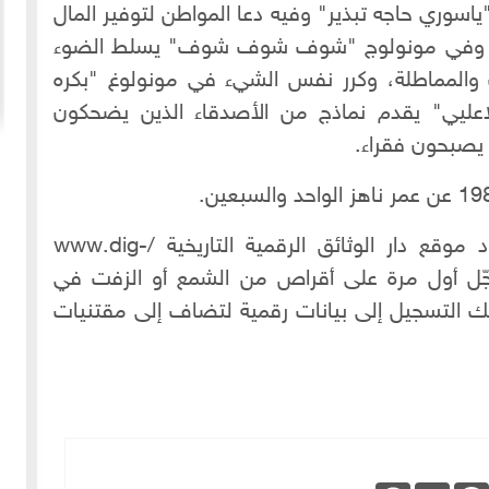
"ياسوري حاجه تبذير" وفيه دعا المواطن لتوفير المال
ليات، وفي مونولوج "شوف شوف شوف" يسلط الضوء
والمماطلة، وكرر نفس الشيء في مونولوغ "بكره
عليي" يقدم نماذج من الأصدقاء الذين يضحكون
15-09-2020
144067 مشاهدة
يصبحون فقراء.
ي "
جرجي زيدان والماسونية
لم يثر رجل الجدل كما أثاره جرجي زيدان، فمنهم من اعتبره
باحثاً وأديباً وصحفياً موسوعيا ومجدداً في إسلوب الطرح
نظيم
التاريخي، ومنهم من اعتبره مخرباً مزوراً للتاريخ عامة
اؤون
المزيد
وللتاريخ الإسلامي خاصة
شكر خاص للمحامي علاء السيد الذي زوّد موقع دار الوثائق الرقمية التاريخية /www.dig-
مزيد
الذي سجّل أول مرة على أقراص من الشمع أو الزفت في
لك التسجيل إلى بيانات رقمية لتضاف إلى مقتنيات