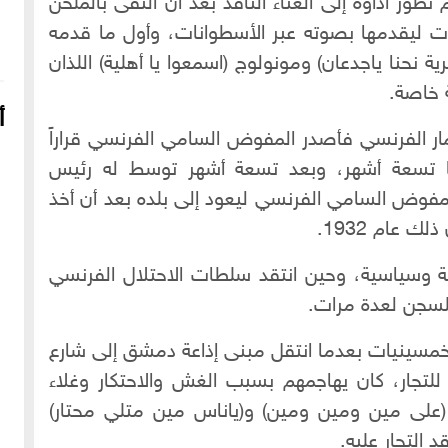
 تطور أداؤه إلى الغناء الناقد بعد أن التقى بالملحن
ت ليقدمها بصوته عبر الأسطوانات، وأول ما قدمه
(نحنا الشوفيرية نحنا ياجدعان) ومونولوج (اسمعوا يا أهلية) اللذان
 خاصة.
أ
 الفرنسي فأصدر المفوض السامي الفرنسي قراراً
ها تسعة أشهر، وبعد تسعة أشهر توسط له رئيس
لمفوض السامي الفرنسي ليعود إلى بلده بعد أن أخذ
 عام 1932.
ية وسياسية، وحين انتقد سلطات الاحتلال الفرنسي
لسجن لعدة مرات.
249037 مشاهدة
10-02-2020
207878 مشاهدة
مسينيات بعدما انتقل مبنى إذاعة دمشق إلى شارع
لة بحي العزيزية
خريطة مدينة حلب بدقة عالية من Google Earth
 للتجار، كان يهاجمهم بسبب الغش والاحتكار وغلاء
(على مين ومين ومين) و(ياناس مين متلي محتار)
 التجار عليه.