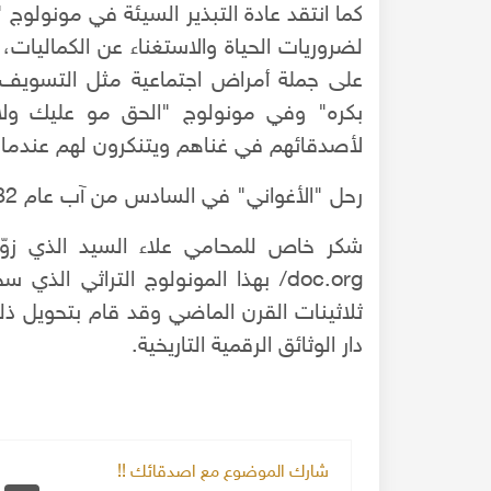
كما انتقد عادة التبذير السيئة في مونولوج 
لضروريات الحياة والاستغناء عن الكما
على جملة أمراض اجتماعية مثل التسويف 
بكره" وفي مونولوج "الحق مو عليك ولا
137150 مشاهدة
20-04-2020
154883 مشاهدة
لأصدقائهم في غناهم ويتنكرون لهم عندما 
ما لم ينشر عن "الطقس الاسكتلندي الماسون
عند انتهاء الحرب العالمية الأولى عام 1918، انسحبت
(The Scottish Rite)
رحل "الأغواني" في السادس من آب عام 1982 عن عمر ناهز الواحد والسبعين.
ن سوريا، و قد كان
لا تزال الأسئلة والتكهنات كثيرة حول نشوء ت
دي ألماني، وخمسة
"الماسونية" السري والذي يعرف باسم "عشيرة البن
شر ألف جندي عربي
ال
الأحرار"، ومن الروايات الشائعة عن نشأة الماسونية
doc.org/ بهذا المونولوج التراثي 
ثلاثينات القرن الماضي وقد قام بتحويل ذ
دار الوثائق الرقمية التاريخية.
شارك الموضوع مع اصدقائك !!