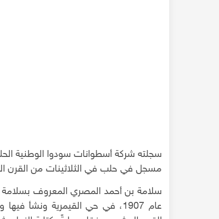
سجلته شركة أسطوانات سودوا الوطنية الحلبي
مسجل في حلب في الثلاثينات من القرن ا
 حالة ما بتسرّ صديق -
عن عبق حلب مع المحامي علاء السيد
سلامة بن أحمد المصري المعروف بسلامة
عام 1907، في حي القيمرية ونشأ في