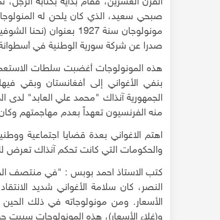
القرن العشرين، فقام بدايةً بكتابة الزجل، ثم
صبحي سعيد، الذي كان يلحن له المنولوجا
مونولوجان سنة 1927 بعنوان 
صدرا عن شركة سورية الوطنية في أسطوانة
هذه المونولوجات أغضبت سلطات الاستعمار
بنفي الأغواني إلى أفغانستان وبقي في
الجمهورية آنذاك "محمد علي العابد" لدى ا
منه الفرنسيون تعهداً بعدم مهاجمتهم وكان ذلك
اهتم الاغواني بعدة قضايا اجتماعية ووطن
والحكومات التي كانت تحكم آنذاك تعرض ل
16-04-2022
كتب الاستاذ احمد بوبس : "في منتصف الخ
شعار الماسونية على واجهة قصر رزق الله غزا
النصر، كان سلامة الأغواني شديد الانتقاد
بحلب
الأسعار. ومن مونولوجاته في ذلك الحين 
و(غلاء الأسعار)، هذه المونولوجات سببت حقد