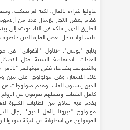
حاولوا شراءه بالمال، لكنه لم يسكت، وسعو
فقام بعض التجار بإرسال عدد من أزلامهم 
الطريق الذي يسلكه في أثناء عودته إلى بيت
عليه، لولا تدخل بعض المارة الذين خلصوه 
يتابع "بوبس": «تناول "الأغواني" في مونو
العادات الاجتماعية السيئة مثل الاحتكار
غلاء الأسعار، وفي مونولوج "على مين وم
الذين يسببون الغلاء. وقدم منولوجات عن غ
كاهل الشباب وتجعلهم يعزفون عن الزواج
يقدم فيه نماذج من الطلبات الكثيرة لأ
مونولوج "دبرونا ياأهل الدين" رجال ا
المونولوج في اسطوانة عن شركة سودوا الوطنية