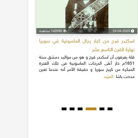
24-04-2020
142595 مشاهدة
09-05-2020
اسكندر فرح من كبار رجال الماسونية في سوريا
تاريخ بناء 
يعتبر بيت ا
نهاية القرن التاسع عشر
في محلة الع
قلة يعرفون أن اسكندر فرح و هو من مواليد دمشق سنة
التاسع عشر ع
1851م حاز أعلى الدرجات الماسونية في تلك الفترة
من القرن ا
المبكرة من تاريخ سوريا و حقيقة الأمر أنه عندما تعين
المتاجرة بال
المزيد
مدحت باشا