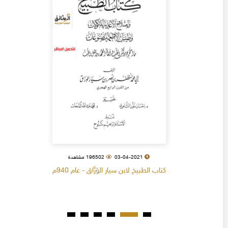
03-04-2021
196502 مشاهدة
كتاب الطبيخ لابن سيار الوَرَّاق - عام 940م