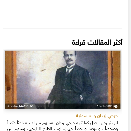
أكثر المقالات قراءة
15-09-2020
144121 مشاهدة
جرجي زيدان والماسونية
لم يثر رجل الجدل كما أثاره جرجي زيدان، فمنهم من اعتبره باحثاً وأديباً
وصحفياً موسوعيا ومجدداً في إسلوب الطرح التاريخي، ومنهم من