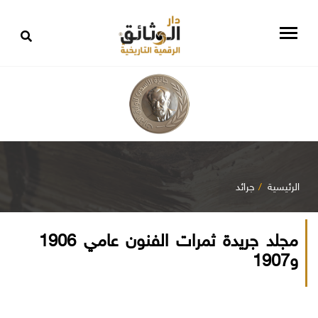
الرئيسية
جرائد
مجلد جريدة ثمرات الفنون عامي 1906
و1907