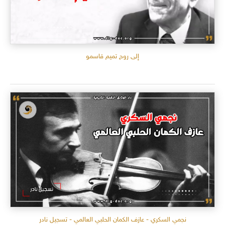
إلى روح تميم قاسمو
نجمي السكري - عازف الكمان الحلبي العالمي - تسجيل نادر