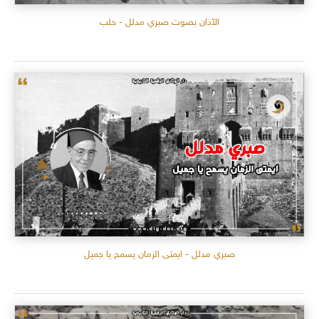
الآذان بصوت صبري مدلل - حلب
صبري مدلل - ايمتى الزمان يسمح يا جميل