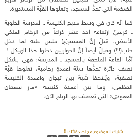
الضخمة التي تحدُّ المسجد، وتعلوها القبَّة المستديرة.
كما أنَّه كان في وسط مذبح الكنيسة ـ المدرسة الحلوية
ـ كرسيٌ ارتفاعه أحدَ عشر ذراعاً من الرخام الملكي
الأبيض، قيلَ إنَّ المسيح(ع) جلس عليه لما دخل
حلب(!!!) وقيلَ أيضاً إنَّ الحواريين دخلوا هذا الهيكل !.
أمَّا القاعة الملحقة بالمسجد ـ المدرسة؛ فهي بشكل
نصف دائرة تحدُّها ستَّة أعمدةٍ رخامية، تعلوها قبَّة
نصفية، ويُلاحظ شَبَهٌ بين تيجان وأعمدة الكنيسة
العظمى، وما بين أعمدة كنيسة «مار سمعان
العمودي» التي تعصف بها الرياح الآن.
شارك الموضوع مع اصدقائك !!