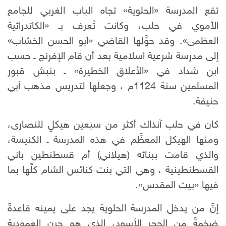
تقع المدرسة «الحلوية» تجاه الباب الغربي للجامع
الأموي في حلب، وكانت تُعرف بـ «الكاتدرائية
العظمى». وقد حوَّلها القاضي «أبو الحسن الخشاب»
إلى مدرسة شرعية اسلامية بعد أن قام الإفرنج ـ حسب
ابن شداد في «الأعلاق الخطيرة» ـ بنبش قبور
المسلمين سنة 1124م ، وجعلَها لتدريس مذهب أبي
حنيفة.
كان في حلب آنذاك أكثر من سبعين هيكلٍ للنصارى،
ومنها الهيكل المعظَّم في هذه المدرسة ـ الكنيسة،
والذي قامت ببنائه (هيلاني) أم قسطنطين باني
القسطنطينية ، وهي التي بنت كنائس الشام كلِّها بما
فيها «بيت المقدس».
إنَّ من يدخل المدرسة الحلوية يجد على يمينه قاعدةً
ضخمةً من الحجر الأسود، الذي هو جرن العمودية