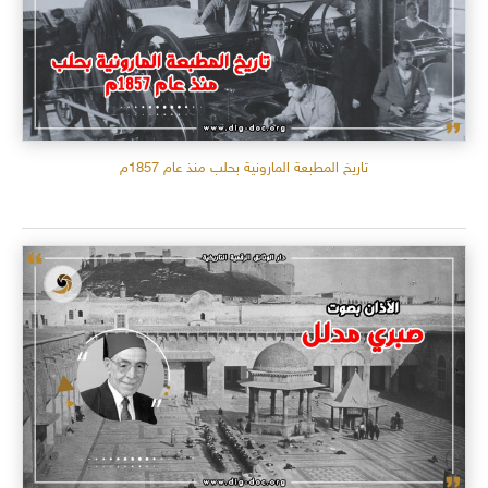
تاريخ المطبعة المارونية بحلب منذ عام 1857م