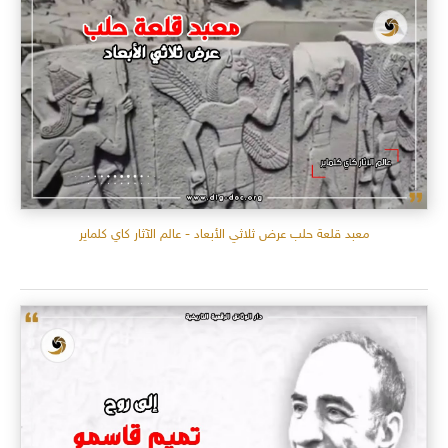
معبد قلعة حلب عرض ثلاثي الأبعاد - عالم الآثار كاي كلماير