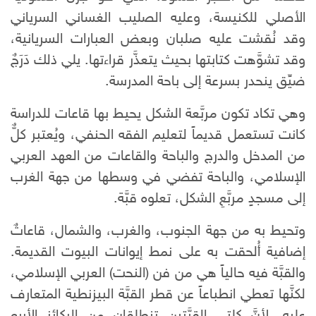
الأصلي للكنيسة، وعليه الصليب الغساني السرياني
وقد نُقشت عليه صلبان وبعض العبارات السريانية،
وقد تشوَّهت كتابتها بحيث يتعذَّر قراءتها. يلي ذلك دَرَجٌ
ضيِّق ينحدر بسرعة إلى باحة المدرسة.
وهي تكاد تكون مربَّعة الشكل يحيط بها قاعات للدراسة
كانت تستعمل قديماً لتعليم الفقه الحنفي، ويُعتبر كلٌّ
من المدخل والدرج والباحة والقاعات من العهد العربي
الإسلامي، والباحة تفضي في وسطها من جهة الغرب
إلى مسجدٍ مربَّعِ الشكل، تعلوه قبَّة.
وتحيط به من جهة الجنوب، والغرب، والشمال، قاعاتٌ
إضافية أُلحقت به على نمط إيوانات البيوت القديمة.
والقبَّة فيه حالياً هي من فن (النحت) العربي الإسلامي،
لكنَّها تعطي انطباعاً عن قطر القبَّة البيزنطية المتعارف
عليه، لأنَّ كلتي القبَّتين تنطلقان من الركائز الأربع