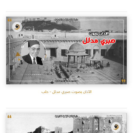
الآذان بصوت صبري مدلل - حلب