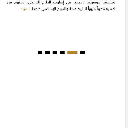
وصحفياً موسوعيا ومجدداً في إسلوب الطرح التاريخي، ومنهم من
المزيد
اعتبره مخرباً مزوراً للتاريخ عامة وللتاريخ الإسلامي خاصة