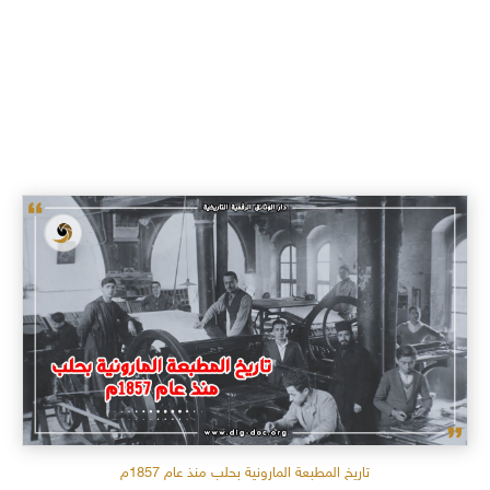
تاريخ المطبعة المارونية بحلب منذ عام 1857م