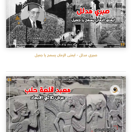
صبري مدلل - ايمتى الزمان يسمح يا جميل