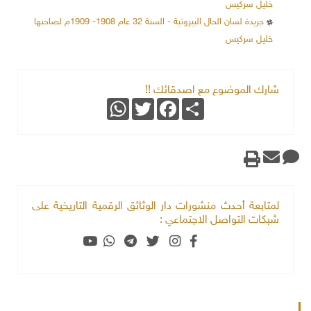
خليل سركيس
جريدة لسان الحال البيروتية - السنة 32 عام 1908- 1909م لصاحبها
خليل سركيس
شارك الموضوع مع اصدقائك !!
WhatsApp
Twitter
Facebook
Share
لمتابعة أحدث منشورات دار الوثائق الرقمية التاريخية على
شبكات التواصل الاجتماعي :