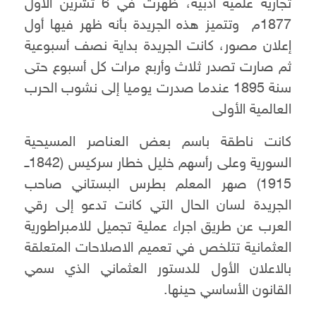
تجارية علمية أدبية، ظهرت في 6 تشرين الاول
1877م وتتميز هذه الجريدة بأنه ظهر فيها أول
إعلان مصور، كانت الجريدة بداية نصف أسبوعية
ثم صارت تصدر ثلاث وأربع مرات كل أسبوع حتى
سنة 1895 عندما صدرت يوميا إلى نشوب الحرب
العالمية الأولى
كانت ناطقة باسم بعض العناصر المسيحية
السورية وعلى رأسهم خليل خطار سركيس (1842ــ
1915) صهر المعلم بطرس البستاني صاحب
الجريدة لسان الحال التي كانت تدعو إلى رقي
العرب عن طريق اجراء عملية تجميل للامبراطورية
العثمانية تتلخص في تعميم الاصلاحات المتعلقة
بالاعلان الأول للدستور العثماني الذي سمي
القانون الأساسي حينها.