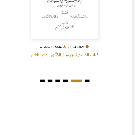
03-04-2021
196334 مشاهدة
كتاب الطبيخ لابن سيار الوَرَّاق - عام 940م