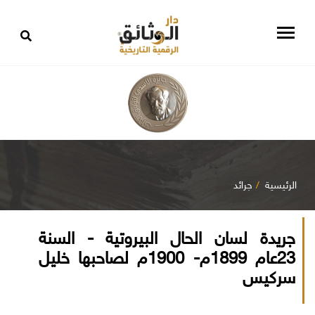
الرئيسية
جرائد
جريدة لسان الحال البيروتية - السنة
23عام 1899م- 1900م لصاحبها خليل
سركيس