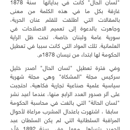
"لسان الحال" كانت في بداياتها سنة 1878
غارقة بكل ما في هذه الكلمة من معنى
بالمقالات التي أطلقت للقلم عنان الحرية،
وجاهرت بالدعوة إلى تعميم الاصلاحات في
سورية عامة ولبنان خاصة، تحت ظل الراية
العثمانية. تلك المواد التي كانت سببا في تعطيل
الحكومة لها ابتداء من نيسان 1878م.
وفي فترة تعطيل "لسان الحال" أصدر خليل
سركيس مجلة "المشكاة" وهي مجلة شهرية
سياسية علمية صناعية تجارية فكاهية، احتجبت
على أثر صدور العدد الرابع منها، عندما أعيد نشر
"لسان الحالة" التي بالغت في محاسبة الحكومة
سابقا ، اشتهرت باعتدال المشرب مراعاة لأحوال
المراقبة السلطانية التي لم يكن السلطان عبد
الحميد يتساهل معها. وفي سنة 1892 قلّـد