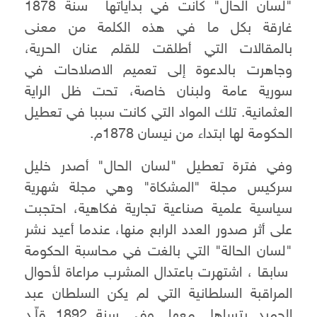
"لسان الحال" كانت في بداياتها سنة 1878
غارقة بكل ما في هذه الكلمة من معنى
بالمقالات التي أطلقت للقلم عنان الحرية،
وجاهرت بالدعوة إلى تعميم الاصلاحات في
سورية عامة ولبنان خاصة، تحت ظل الراية
العثمانية. تلك المواد التي كانت سببا في تعطيل
الحكومة لها ابتداء من نيسان 1878م.
وفي فترة تعطيل "لسان الحال" أصدر خليل
سركيس مجلة "المشكاة" وهي مجلة شهرية
سياسية علمية صناعية تجارية فكاهية، احتجبت
على أثر صدور العدد الرابع منها، عندما أعيد نشر
"لسان الحالة" التي بالغت في محاسبة الحكومة
سابقا ، اشتهرت باعتدال المشرب مراعاة لأحوال
المراقبة السلطانية التي لم يكن السلطان عبد
الحميد يتساهل معها. وفي سنة 1892 قلّـد