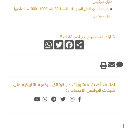
خليل سركيس
جريدة لسان الحال البيروتية - السنة 32 عام 1908- 1909م لصاحبها
خليل سركيس
شارك الموضوع مع اصدقائك !!
WhatsApp
Twitter
Facebook
Share
لمتابعة أحدث منشورات دار الوثائق الرقمية التاريخية على
شبكات التواصل الاجتماعي :