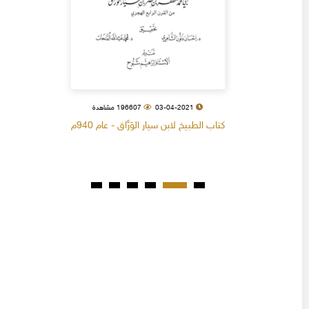
03-04-2021
196607 مشاهدة
كتاب الطبيخ لابن سيار الوَرَّاق - عام 940م