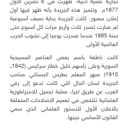
تجارية علمية أدبية، ظهرت في 6 تشرين الاول
1877م وتتميز هذه الجريدة بأنه ظهر فيها أول
إعلان مصور، كانت الجريدة بداية نصف أسبوعية
ثم صارت تصدر ثلاث وأربع مرات كل أسبوع حتى
سنة 1895 عندما صدرت يوميا إلى نشوب الحرب
العالمية الأولى
كانت ناطقة باسم بعض العناصر المسيحية
السورية وعلى رأسهم خليل خطار سركيس (1842ــ
1915) صهر المعلم بطرس البستاني صاحب
الجريدة لسان الحال التي كانت تدعو إلى رقي
العرب عن طريق اجراء عملية تجميل للامبراطورية
العثمانية تتلخص في تعميم الاصلاحات المتعلقة
بالاعلان الأول للدستور العثماني الذي سمي
القانون الأساسي حينها.