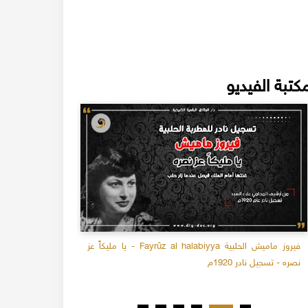
كتبة الفيديو
فيروز ماميش الحلبية Fayrûz al halabiyya - يا مليكاً عز
سلامة الأغوان
نصره - تسجيل نادر 1920م