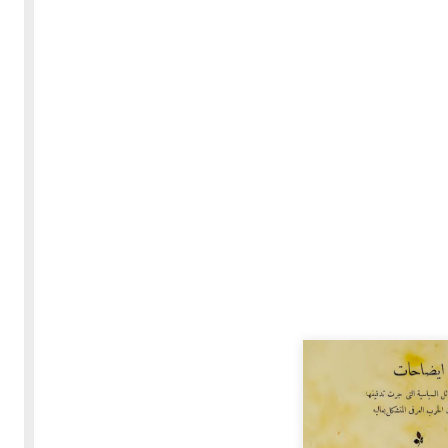
30-05-2020
255450 مشاهدة
بعة
كتاب "ألف ليلة وليلة" 1862م - الاجزاء الاربعة - النسخة
الاصلية غير المنقحة