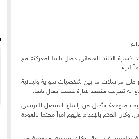
م
ابع
خسارة القائد العثماني جمال باشا لمعركته مع
ً لديه.
على مراسلات ما بين شخصيات سورية ولبنانية
 أنه تسريب متعمد لاثارة غضب جمال باشا.
نيف متوقعة فأحال من راسلوا القنصل الفرنسي
قصص حي الجميلية و مدرسة معاوية و مدرسة المأمون
 وكان الحكم بالإعدام عليهم أمراً محتما بالعودة
زية والفرنسية ببراعة، وكان ضحيته مجموعة من