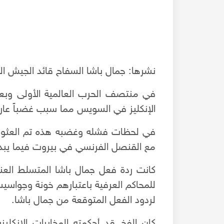
نشرها: جمال باشا السفاح قائد الجيش الر
في منتصف الحرب العالمية الأولى وبعد 
الإنكليز في السويس مما سبب غضباً عارما
في لحظات فشله وغضبه هذه تم العثور 
مع القنصل الفرنسي في بيروت فيما يبدو
كانت ردة فعل جمال باشا المتسلط الع
مان قبل الحرب عام
جولة في البيمارستان الأرغوني - الجزء الثاني
للمحاكم العرفية باعتبارهم خونة وجواسيس.
لردود الفعل المتوقعة من جمال باشا.
كان الفخ قد أحكمته المخابرات الانكلي