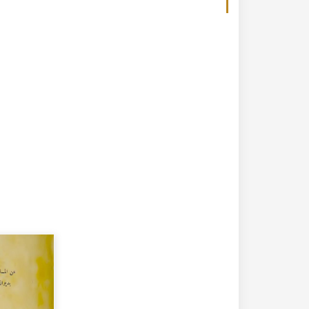
20-04-2020
182315 مشاهدة
كتاب تاريخ حلب المصور أواخر العهد العثماني 1880 –
كتاب نهر الذهب في تاريخ حلب - الاجزاء الثلاثة الط
الأولى 1922م - كامل الغزي