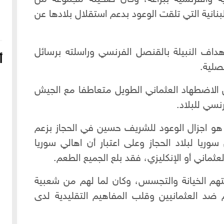
بنانية التي تلقت الوعود بدعم استقلال بلادها عن
ف النبيلة بالقنصل الفرنسي وراسلته برسائل
أ
صلية.
ن الاضطهاد العثماني الطويل متعاطفا مع الجيش
نسي للبلاد.
ية هو اجزال الوعود للشريف حسين في الحجاز بزعم
ريا لبلاد الحجاز وعلى اعتبار أن اهالي سوريا
ثماني أو الإنكليزي، فقد بلع الجميع الطعم.
16-04-2022
249100 مشاهدة
بتهم الخيانة والتجسس، وكان لما لهم من شعبية
شعار الماسونية على واجهة قصر رزق الله غزالة بحي العزيزية
بحلب
م ضد العثمانيين وقلب المفاهيم التقليدية لدى