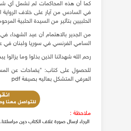
كما أن هذه المحاكمات لم تشمل أي ش
في السادس من آيار على خلاف الرواية ا
الحلبيين بتأثير من السيدة الحلبية المرح
137974 مشاهدة
24-12-2019
137185 مشاهدة
من الجدير بالاهتمام أن عيد الشهداء ف
الاحتلال البريطاني لسوريا 1918
السامي الفرنسي في سوريا ولبنان في عام 923
العقارات في محلة
عند انتهاء الحرب العالمية
ام عدة أثرياء ببناء
القوات التركية وحلفاءها الألمان من سوريا، و قد
رحم الله شهدائنا الذين بذلوا وما يزالوا 
تعدادهم قد وصل إلى عشرة آلاف جندي ألماني، و
المزيد
ا.
عشر ألف جندي تركي، وحوالي اثنا عشر ألف جندي 
للحصول على كتاب: "يضاحات عن المسائ
المزيد
موالين للعثمانيين
العرفي المتشكل بعاليه بصيغة pdf
ملاحظة :
الرجاء ارسال صورة غلاف الكتاب حين مراسلتنا.