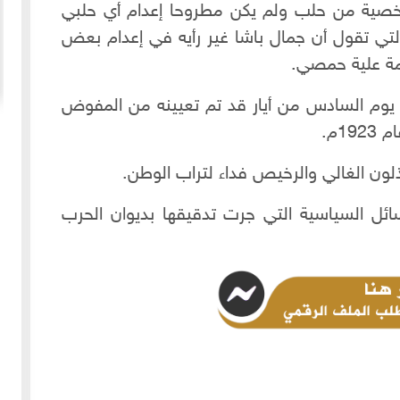
خصية من حلب ولم يكن مطروحا إعدام أي حلبي
لتي تقول أن جمال باشا غير رأيه في إعدام بعض
ومة علية حمصي.
20-04-2020
154932 مشاهدة
ي يوم السادس من أيار قد تم تعيينه من المفوض
ما لم ينشر عن "الطقس الاسكتلندي الماسوني "
1م.
 الأولى عام 1918، انسحبت
(The Scottish Rite)
 كان
لا تزال الأسئلة والتكهنات كثيرة حول نشوء تنظيم
يبذلون الغالي والرخيص فداء لتراب الوطن.
خمسة
"الماسونية" السري والذي يعرف باسم "عشيرة البناؤون
عربي
المزيد
الأحرار"، ومن الروايات الشائعة عن نشأة الماسونية
ل السياسية التي جرت تدقيقها بديوان الحرب