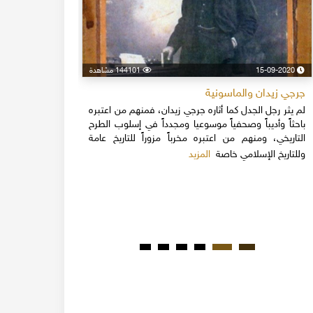
15-09-2020
144101 مشاهدة
24-04-2020
جرجي زيدان والماسونية
اسكندر فرح
لم يثر رجل الجدل كما أثاره جرجي زيدان، فمنهم من اعتبره
نهاية القرن
باحثاً وأديباً وصحفياً موسوعيا ومجدداً في إسلوب الطرح
قلة يعرفون 
التاريخي، ومنهم من اعتبره مخرباً مزوراً للتاريخ عامة
1851م 
المزيد
وللتاريخ الإسلامي خاصة
المبكرة من ت
مدحت باشا