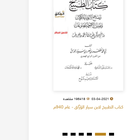
03-04-2021
196418 مشاهدة
كتاب الطبيخ لابن سيار الوَرَّاق - عام 940م
كتاب البل