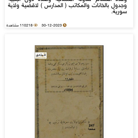
وجدول بالخانات والمكاتب ( المدارس ) لاقضية ولاية
سورية.
30-12-2023
110218 مشاهدة