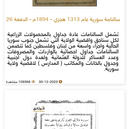
سالنامة سورية عام 1313 هجري - 1894م - الدفعة 26
تشمل السالنامات عادة جداول بالمحصولات الزراعية
لكل سناجق واقضية الولاية التي تشمل جنوب سوريا
الحالية واجزاء واسعة من لبنان وفلسطين كما تتضمن
السالنامات جداول احصائية بالواردات والمصروفات
وعدد العساكر للدولة العثمانية ولعدة دول اجنبية
وجدول بالخانات والمكاتب ( المدارس ) لاقضية ولاية
سورية.
30-12-2023
109366 مشاهدة