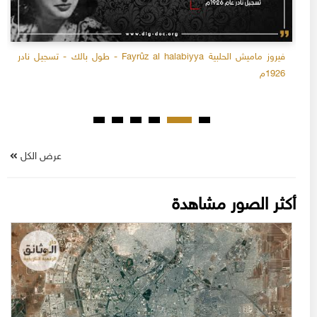
فيروز ماميش الحلبية Fayrûz al halabiyya - طول بالك - تسجيل نادر
1926م
عرض الكل
أكثر الصور مشاهدة