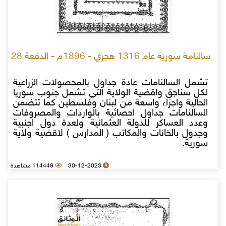
سالنامة سورية عام 1316 هجري - 1896م - الدفعة 28
تشمل السالنامات عادة جداول بالمحصولات الزراعية
لكل سناجق واقضية الولاية التي تشمل جنوب سوريا
الحالية واجزاء واسعة من لبنان وفلسطين كما تتضمن
السالنامات جداول احصائية بالواردات والمصروفات
وعدد العساكر للدولة العثمانية ولعدة دول اجنبية
وجدول بالخانات والمكاتب ( المدارس ) لاقضية ولاية
سورية.
30-12-2023
114448 مشاهدة