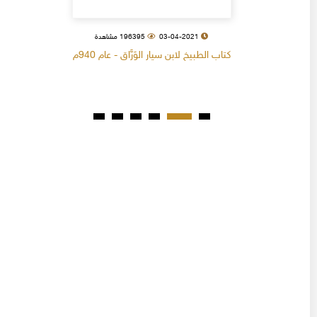
03-04-2021
196395 مشاهدة
كتاب الطبيخ لابن سيار الوَرَّاق - عام 940م