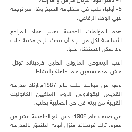
4- دفتر أخوية عزبان الأرمن و ما إليه.
5- أولياء حلب في منظومة الشيخ وفاء مع ترجمة
لأبي الوفاء الرفاعي.
هذه المؤلفات الخمسة تعتبر عماد المراجع
الأساسية لكل من يريد أن يبحث تاريخ مدينة حلب
ولا يمكن الاستغناء عنها.
الأب اليسوعي الماروني الحلبي فرديناند توتل،
عاش لمدة تسعين عاما حافلة بالنشاط.
وهو من مواليد حلب عام 1887م.ارتاد مدرسة
القديس نيقولاوس للروم الملكيين الكاثوليك
القريبة من بيته في حي الصليبة بحلب.
في صيف عام 1902، حين بلغ الخامسة عشر من
عمره، ترك فرديناند منزل أبويه ليلتحق بالمدرسة