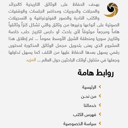
بهدف الحفاظ على الوثائق التاريخية كالجرائد
والمجلات والدوريات ومحاضر الجلسات والوقفيات
والكتب النادرة والصور الفوتوغرافية و التسجيلات
الصوتية على أنواعها وغيرها من وثائق والتي تشكل كنزاً وثائقياً
هاماً ومرجعاً موثوقاً لأي باحث أو دارس لتاريخ حلب خاصة
ولتاريخ سوريا ومنطقة الشرق الأوسط عموماً ... تم إطلاق هذا
المشروع الذي يعنى بتحويل مجمل الوثائق المذكورة لمحتوى
رقمي يسهل بعدها الحفاظ عليها من التلف كما يسهل تداولها
المزيد
وجعلها في متناول أولئك الباحثين حول العالم ...
روابط هامة
الرئيسية
من نحــن
خدماتنا
فهرس الكتب
سياسة الخصوصية