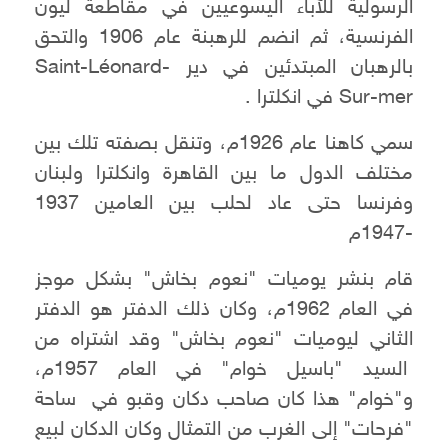
الرسولية للآباء اليسوعيين في مقاطعة ليون
الفرنسية، ثم انضم للرهبنة عام 1906 والتحق
بالرهبان المبتدئين في دير Saint-Léonard-
Sur-mer في انكلترا .
سمي كاهنا عام 1926م، وتنقل بصفته تلك بين
مختلف الدول ما بين القاهرة وانكلترا ولبنان
وفرنسا حتى عاد لحلب بين العامين 1937
-1947م
قام بنشر يوميات "نعوم بخاش" بشكل موجز
في العام 1962م، وكان ذلك الدفتر هو الدفتر
الثاني ليوميات "نعوم بخاش" وقد اشتراه من
السيد "باسيل خوام" في العام 1957م،
و"خوام" هذا كان صاحب دكان وقبو في ساحة
"فرحات" إلى الغرب من التمثال وكان الدكان لبيع