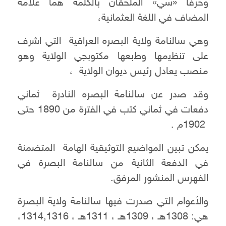
وحرفا «سي» الملحقان بالكلمة هما علامة
المضاف في اللغة العثمانية،
وهي ﺳﺎﻟﻧﺎﻣﺔ ﻭﻻﻳﺔ البصره العراقية ﺍﻟﺗﻲ ﺍﺷﺭﻑ
ﻋﻠﻰ ﺗﻧﻅﻳﻣﻬﺎ ﻭﻁﺑﻌﻬﺎ ﻣﻛﺗﻭﺑﺟﻲ الولاية وهو
منصب يعادل رئيس ديوان الولاية ،
ﻭﻗﺩ ﺻﺩﺭ ﻋن سالنامة البصره النادرة ثماني
دفعات في ثماني ﻛﺗب ﻓﻲ ﺍﻟﻔﺗﺭﺓ من 1890 حتى
1902م .
يمكن تبين المواضيع التوثيقية الهامة المتضمنة
في الدفعة الثانية من سالنامة البصرة في
الفهرس المنشور المرفق.
والأعوام التي صدرت فيها سالنامة ولاية البصرة
هي: 1308هـ ، 1309هـ ، 1311هـ ، 1314,1316،