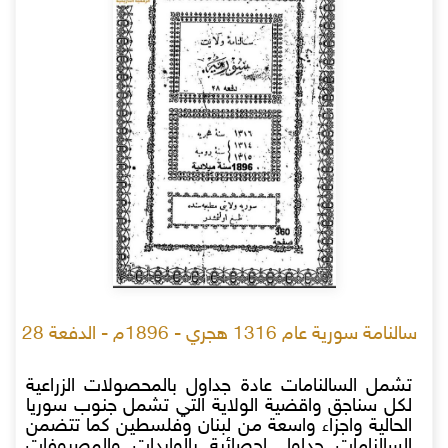
سالنامة سورية عام 1316 هجري - 1896م - الدفعة 28
تشمل السالنامات عادة جداول بالمحصولات الزراعية
لكل سناجق واقضية الولاية التي تشمل جنوب سوريا
الحالية واجزاء واسعة من لبنان وفلسطين كما تتضمن
السالنامات جداول احصائية بالواردات والمصروفات