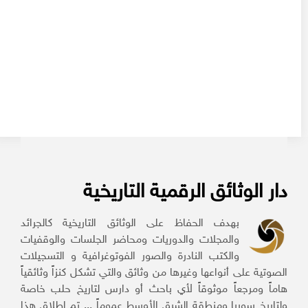
دار الوثائق الرقمية التاريخية
بهدف الحفاظ على الوثائق التاريخية كالجرائد
والمجلات والدوريات ومحاضر الجلسات والوقفيات
والكتب النادرة والصور الفوتوغرافية و التسجيلات
الصوتية على أنواعها وغيرها من وثائق والتي تشكل كنزاً وثائقياً
هاماً ومرجعاً موثوقاً لأي باحث أو دارس لتاريخ حلب خاصة
ولتاريخ سوريا ومنطقة الشرق الأوسط عموماً ... تم إطلاق هذا