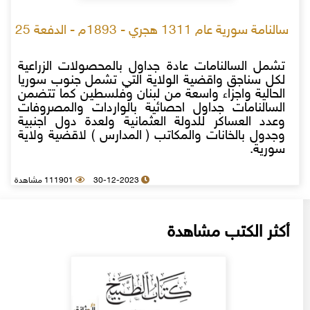
سالنامة سورية عام 1311 هجري - 1893م - الدفعة 25
تشمل السالنامات عادة جداول بالمحصولات الزراعية
لكل سناجق واقضية الولاية التي تشمل جنوب سوريا
الحالية واجزاء واسعة من لبنان وفلسطين كما تتضمن
السالنامات جداول احصائية بالواردات والمصروفات
وعدد العساكر للدولة العثمانية ولعدة دول اجنبية
وجدول بالخانات والمكاتب ( المدارس ) لاقضية ولاية
سورية.
30-12-2023
111901 مشاهدة
أكثر الكتب مشاهدة