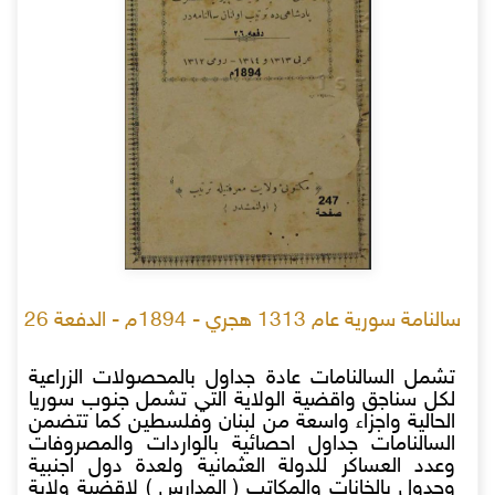
سالنامة سورية عام 1313 هجري - 1894م - الدفعة 26
تشمل السالنامات عادة جداول بالمحصولات الزراعية
لكل سناجق واقضية الولاية التي تشمل جنوب سوريا
الحالية واجزاء واسعة من لبنان وفلسطين كما تتضمن
السالنامات جداول احصائية بالواردات والمصروفات
وعدد العساكر للدولة العثمانية ولعدة دول اجنبية
وجدول بالخانات والمكاتب ( المدارس ) لاقضية ولاية