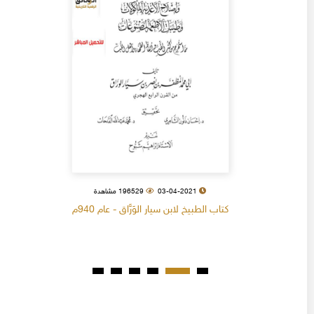
03-04-2021
196529 مشاهدة
كتاب الطبيخ لابن سيار الوَرَّاق - عام 940م