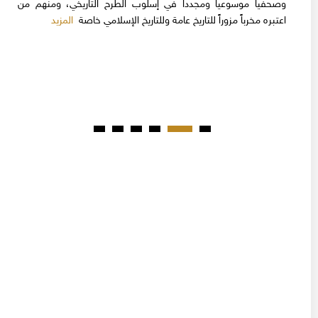
وصحفياً موسوعيا ومجدداً في إسلوب الطرح التاريخي، ومنهم من
المزيد
اعتبره مخرباً مزوراً للتاريخ عامة وللتاريخ الإسلامي خاصة