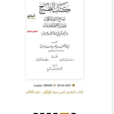
03-04-2021
196450 مشاهدة
كتاب الطبيخ لابن سيار الوَرَّاق - عام 940م