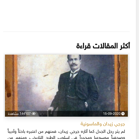
أكثر المقالات قراءة
15-09-2020
144107 مشاهدة
جرجي زيدان والماسونية
لم يثر رجل الجدل كما أثاره جرجي زيدان، فمنهم من اعتبره باحثاً وأديباً
وصحفياً موسوعيا ومجدداً في إسلوب الطرح التاريخي، ومنهم من