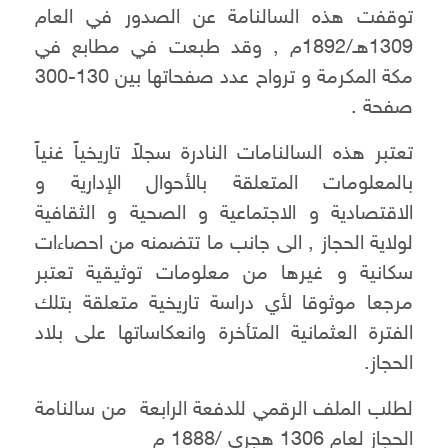
توقفت هذه السالنامة عن الصدور في العام
1309هـ/1892م , وقد طبعت في مطابع في
مكة المكرمة و ترواح عدد صفحاتها بين 130-300
صفحة .
تعتبر هذه السالنامات النادرة سجلاً تاريخياً غنياً
بالمعلومات المتعلقة بالأحوال الإدارية و
الاقتصادية و الاجتماعية و الصحية و الثقافية
لولاية الحجاز , الى جانب ما تتضمنه من احصاءات
سكانية و غيرها من معلومات توثيقية تعتبر
مرجعا موثوقا لأي دراسة تاريخية متعلقة بتلك
الفترة العثمانية المتأخرة وانعكاساتها على بلاد
الحجاز.
لطلب الملف الرقمي للدفعة الرابعة من سالنامة
الحجاز لعام 1306 هجري /1888 م