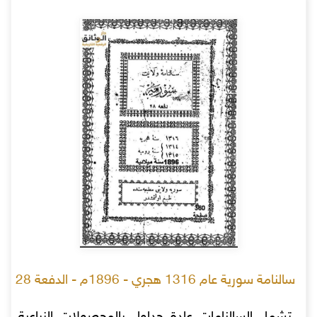
سالنامة سورية عام 1316 هجري - 1896م - الدفعة 28