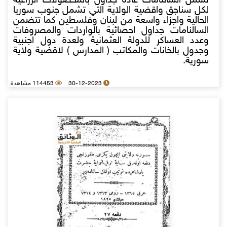
تشمل السالنامات عادة جداول بالمحصولات الزراعية
لكل سناجق واقضية الولاية التي تشمل جنوب سوريا
الحالية واجزاء واسعة من لبنان وفلسطين كما تتضمن
السالنامات جداول احصائية بالواردات والمصروفات
وعدد العساكر للدولة العثمانية ولعدة دول اجنبية
وجدول بالخانات والمكاتب ( المدارس ) لاقضية ولاية
سورية.
30-12-2023
114453 مشاهدة