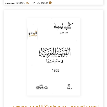
14-06-2022
108226 مشاهدة
القومية العربية في حقيقتها - 1955م - د. معروف