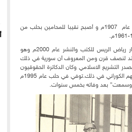
ولد وزير العدل أسعد الكوراني في حلب عام 1907م و أصبح نقيبا للمحامين بحلب من
أ
اصدر كتاب ذكريات وخواطر صدر عن دار رياض الريس للكتب والنشر عام 2000م وهو
ربته وتمتد لنصف قرن ومن المعروف أن سورية في ذلك
در التشريع الاسلامي وكان الدكاترة الحقوقيون
في هذا المجال قد هيؤوا قانونا فاستبقهم الكوراني في ذلك.توفي في حلب عام 1995م
ت وسمعت” بعد وفاته بخمس سنوات.
16-04-2022
249137 مشاهدة
شعار الماسونية على واجهة قصر رزق الله غزالة بحي العزيزية
بحلب