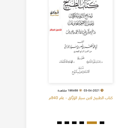
03-04-2021
196468 مشاهدة
كتاب الطبيخ لابن سيار الوَرَّاق - عام 940م
كتاب البل