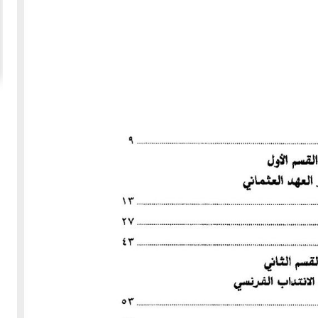
20-04-2020
154957 مشاهدة
ما لم ينشر عن "الطقس الاسكتلندي الماسوني "
 الأولى عام 1918، انسحبت
(The Scottish Rite)
 كان
لا تزال الأسئلة والتكهنات كثيرة حول نشوء تنظيم
خمسة
"الماسونية" السري والذي يعرف باسم "عشيرة البناؤون
عربي
المزيد
الأحرار"، ومن الروايات الشائعة عن نشأة الماسونية