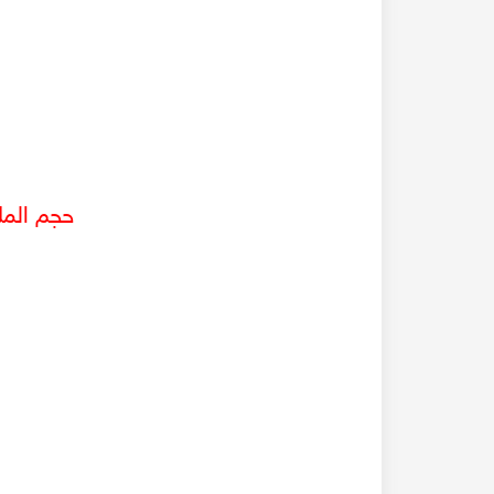
حجم الم
البحث عن قبر بهرام في حلب القديمة - مع المحامي 
السيد