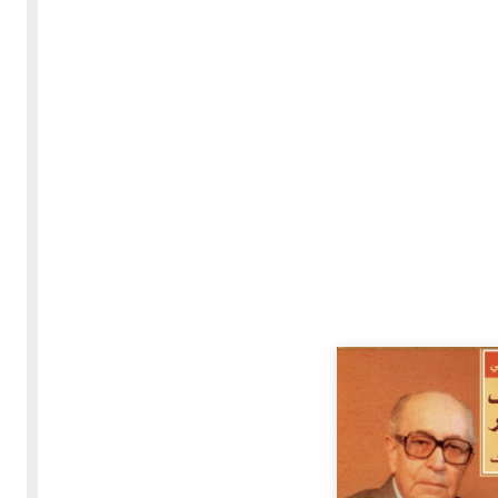
30-05-2020
255573 مشاهدة
بعة
كتاب "ألف ليلة وليلة" 1862م - الاجزاء الاربعة - النسخة
الاصلية غير المنقحة