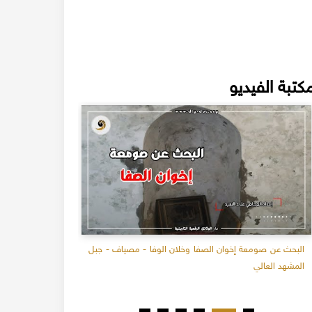
كتبة الفيديو
البحث عن صومعة إخوان الصفا وخلان الوفا - مصياف - جبل
حياة مصىطفى ا
المشهد العالي