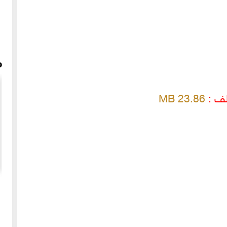
م
لف :
23.86 MB
علاء
عن جمعية مكافحة السرطان بحلب والرحالة سليمان معصراني