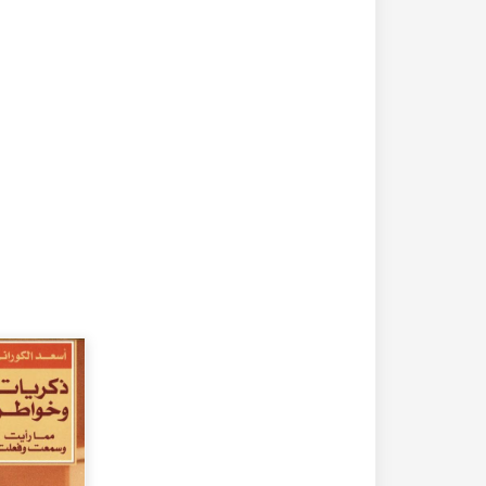
20-04-2020
182338 مشاهدة
كتاب تاريخ حلب المصور أواخر العهد العثماني 1880 –
كتاب نهر الذهب في تاريخ حلب - الاجزاء الثلاثة الط
الأولى 1922م - كامل الغزي