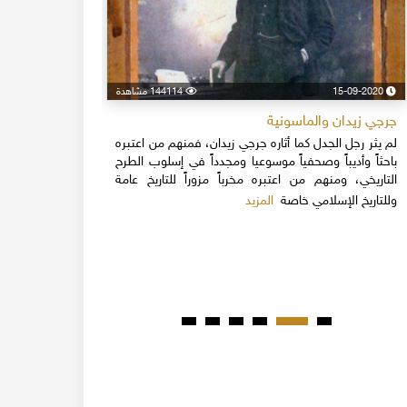
15-09-2020
144114 مشاهدة
24-04-2020
جرجي زيدان والماسونية
اسكندر فرح
لم يثر رجل الجدل كما أثاره جرجي زيدان، فمنهم من اعتبره
نهاية القرن
باحثاً وأديباً وصحفياً موسوعيا ومجدداً في إسلوب الطرح
قلة يعرفون 
التاريخي، ومنهم من اعتبره مخرباً مزوراً للتاريخ عامة
1851م 
المزيد
وللتاريخ الإسلامي خاصة
المبكرة من ت
مدحت باشا