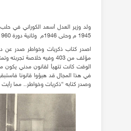
1945 م وحتى 1946م وثانية دورة 1960-1961م.
مؤلف من 403 وفيه خلاصة تج
الوقت كانت تتهيأ لقانون مدني يكون مص
وصدر كتابه “ذكريات وخواطر.. مما رأي