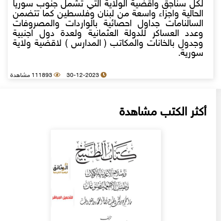
لكل سناجق واقضية الولاية التي تشمل جنوب سوريا
الحالية واجزاء واسعة من لبنان وفلسطين كما تتضمن
السالنامات جداول احصائية بالواردات والمصروفات
وعدد العساكر للدولة العثمانية ولعدة دول اجنبية
وجدول بالخانات والمكاتب ( المدارس ) لاقضية ولاية
سورية.
30-12-2023
111893 مشاهدة
أكثر الكتب مشاهدة