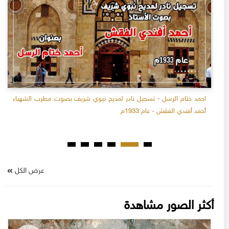
احمد ختام الرسل - تسجيل نادر لمديح نبوي شريف بصوت مطرب الشهباء
أحمد أفندي الفقش - عام 1933م
عرض الكل
أكثر الصور مشاهدة