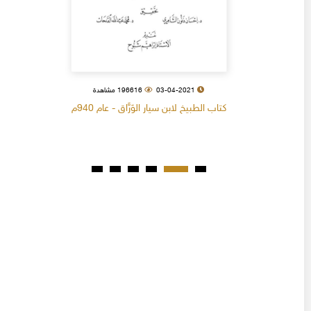
03-04-2021
196616 مشاهدة
كتاب الطبيخ لابن سيار الوَرَّاق - عام 940م