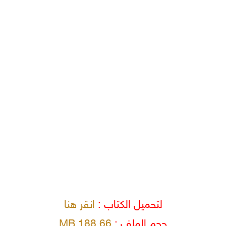
لتحميل الكتاب :
انقر هنا
حجم الملف :
188.66 MB