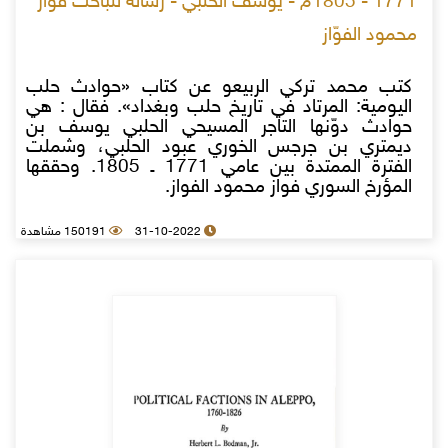
1771 - 1805م - يوسف الحلبي - رسالة للباحث فوّاز
محمود الفوّاز
كتب محمد تركي الربيعو عن كتاب «حوادث حلب
اليومية: المرتاد في تاريخ حلب وبغداد». فقال : هي
حوادث دوّنها التاجر المسيحي الحلبي يوسف بن
ديمتري بن جرجس الخوري عبود الحلبي، وشملت
الفترة الممتدة بين عامي 1771 ـ 1805. وحققها
المؤرخ السوري فواز محمود الفواز.
31-10-2022
150191 مشاهدة