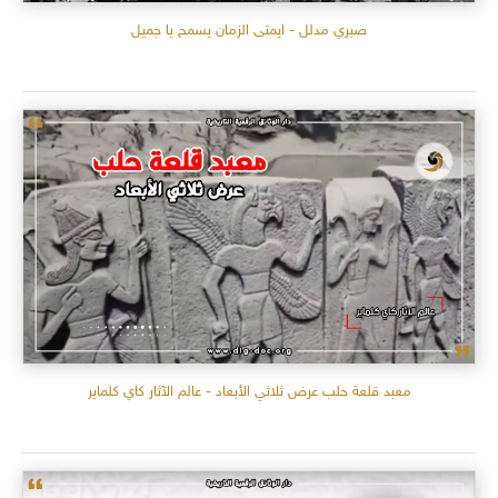
صبري مدلل - ايمتى الزمان يسمح يا جميل
معبد قلعة حلب عرض ثلاثي الأبعاد - عالم الآثار كاي كلماير