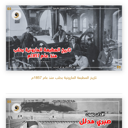
تاريخ المطبعة المارونية بحلب منذ عام 1857م