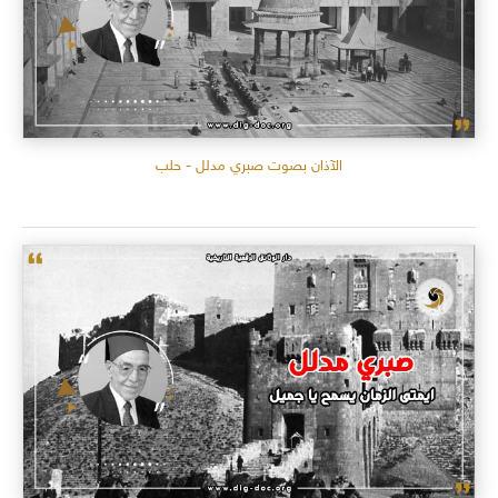
الآذان بصوت صبري مدلل - حلب