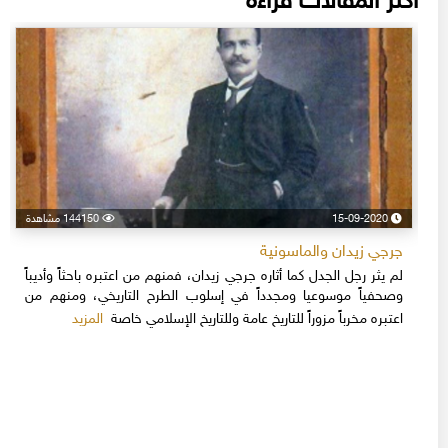
أكثر المقالات قراءة
15-09-2020
144150 مشاهدة
جرجي زيدان والماسونية
لم يثر رجل الجدل كما أثاره جرجي زيدان، فمنهم من اعتبره باحثاً وأديباً
وصحفياً موسوعيا ومجدداً في إسلوب الطرح التاريخي، ومنهم من
المزيد
اعتبره مخرباً مزوراً للتاريخ عامة وللتاريخ الإسلامي خاصة