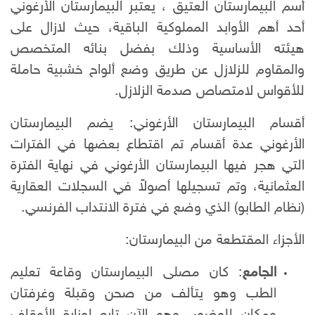
أسم البيمارستان العتيق ، يعتبر البيمارستان الأرغوني
أحد أهم الأوابد المملوكية الباقية، حيث لازال على
هيئته الأساسية وذلك بفضل بنائه المتخصص
والمقاوم للزلازل عن طريق وضع ألواح خشبية حاملة
للأقواس لامتصاص صدمة الزلازل.
أقسام البيمارستان الأرغوني: يضم البيمارستان
الأرغوني عدة أقسام تم اقتطاع بعضها في الفترات
التي هجر فيها البيمارستان الأرغوني في نهاية الفترة
العثمانية، وتم تسجيلها أصولاً في السجلات العقارية
(نظام الطابو) الذي وضع في فترة الانتداب الفرنسي.
الأجزاء المقتطعة من البيمارستان:
الجامع
: كان مصلى البيمارستان وقاعة تعليم
الطب وهو يتألف من صحن وقبلة وغرفتان
ومكان للوضوء، وهو الآن تابع لوزارة الأوقاف