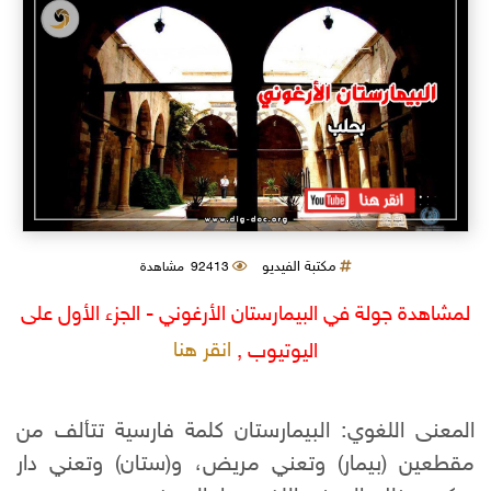
مكتبة الفيديو
92413 مشاهدة
لمشاهدة جولة في البيمارستان الأرغوني - الجزء الأول على
انقر هنا
اليوتيوب ,
المعنى اللغوي: البيمارستان كلمة فارسية تتألف من
مقطعين (بيمار) وتعني مريض، و(ستان) وتعني دار