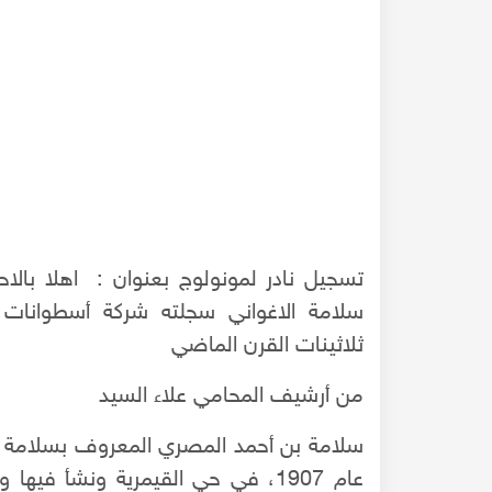
تسجيل نادر لمونولوج بعنوان : اهلا بالاح
سلامة الاغواني سجلته شركة أسطوانات س
ثلاثينات القرن الماضي
من أرشيف المحامي علاء السيد
مشهد سينمائي نادر لقلعة حلب عام 1969 عندما مثلت فيها
لقاء مع السيدة أميرة صائم الدهر ابنة الحاج سامي 
ليني
الدهر رمز البرجوازية الوطنية الصناعية الحلبية
سلامة بن أحمد المصري المعروف بسلامة
عام 1907، في حي القيمرية ونشأ في