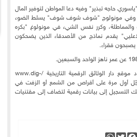
"ياسوري حاجه تبذير" وفيه دعا المواطن لتوفير المال
ليات، وفي مونولوج "شوف شوف شوف" يسلط الضوء
والمماطلة، وكرر نفس الشيء في مونولوغ "بكره
20-04-2020
154957 مشاهدة
عليي" يقدم نماذج من الأصدقاء الذين يضحكون
ما لم ينشر عن "الطقس الاسكتلندي الماسوني "
يصبحون فقراء.
 الأولى عام 1918، انسحبت
(The Scottish Rite)
 كان
لا تزال الأسئلة والتكهنات كثيرة حول نشوء تنظيم
خمسة
"الماسونية" السري والذي يعرف باسم "عشيرة البناؤون
عربي
المزيد
الأحرار"، ومن الروايات الشائعة عن نشأة الماسونية
شكر خاص للمحامي علاء السيد الذي زوّد موقع دار الوثائق الرقمية التاريخية /www.dig-
الذي سجّل أول مرة على أقراص من الشمع أو الزفت في
لك التسجيل إلى بيانات رقمية لتضاف إلى مقتنيات
WhatsApp
Twitter
Faceboo