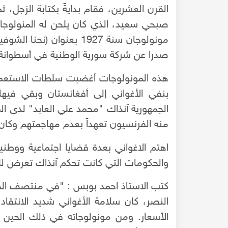
القرن العشرين، فقام بدايةً بكتابة الزجل، ثم
صبحي سعيد، الذي كان يلحن له المنولوجا
مونولوجان سنة 1927 بعنوان 
صدرا عن شركة سورية الوطنية في أسطوانة
هذه المونولوجات أغضبت سلطات الاستعمار
بنفي الأغواني إلى أفغانستان وبقي في
الجمهورية آنذاك "محمد علي العابد" لدى ا
منه الفرنسيون تعهداً بعدم مهاجمتهم وكان ذلك
اهتم الاغواني بعدة قضايا اجتماعية ووطن
والحكومات التي كانت تحكم آنذاك تعرض ل
كتب الاستاذ احمد بوبس : "في منتصف الخ
النصر، كان سلامة الأغواني شديد الانتقاد
الأسعار. ومن مونولوجاته في ذلك الحين 