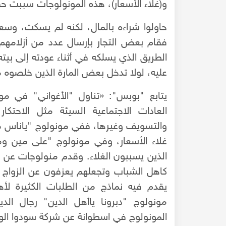
و(غلاء الأسعار)، هذه المونولوجات سببت حقد
حاولوا شراءه بالمال، لكنه لم يسكت، وسعو
فقام بعض التجار بإرسال عدد من أزلامهم 
الطريق الذي يسلكه في أثناء عودته إلى بيت
عليه، لولا تدخل بعض المارة الذين خلصوه 
يتابع "بوبس": «تناول "الأغواني" في مونو
العادات الاجتماعية السيئة مثل الاحتكار
غلاء الأسعار، وفي مونولوج "على مين وم
الذين يسببون الغلاء. وقدم منولوجات عن غ
كاهل الشباب وتجعلهم يعزفون عن الزواج
يقدم فيه نماذج من الطلبات الكثيرة لأ
مونولوج "دبرونا ياأهل الدين" رجال ا
المونولوج في اسطوانة عن شركة سودوا الوطنية