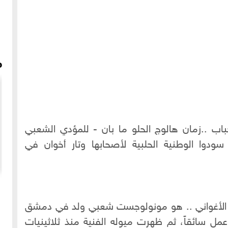
م
باب ..زمان هالوج الحلو ما بان - للمؤدي الشعبي
ودوا الوطنية الحلبية لأصحابها وتار أخوان في
صائم
ضيا سكري - موسيقي من حلبي - اشرف الكاتب -موسيقى
كلاسيك بنكهة عربية
 الأغواني .. هو مونولوجست شعبي ولد في دمشق
ها وعمل سائقاً، ثم ظهرت ميوله الفنية منذ ثلاثينيات