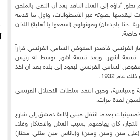
 تطور أداؤه إلى الغناء الناقد بعد أن التقى بالملحن
ت ليقدمها بصوته عبر الأسطوانات، وأول ما قدمه
(نحنا الشوفيرية نحنا ياجدعان) ومونولوج (اسمعوا يا أهلية) اللذان
 خاصة.
أ
 الفرنسي فأصدر المفوض السامي الفرنسي قراراً
ها تسعة أشهر، وبعد تسعة أشهر توسط له رئيس
لمفوض السامي الفرنسي ليعود إلى بلده بعد أن أخذ
 عام 1932.
ية وسياسية، وحين انتقد سلطات الاحتلال الفرنسي
لسجن لعدة مرات.
16-04-2022
249138 مشاهدة
شعار الماسونية على واجهة قصر رزق الله غزالة بحي العزيزية
مسينيات بعدما انتقل مبنى إذاعة دمشق إلى شارع
بحلب
 للتجار، كان يهاجمهم بسبب الغش والاحتكار وغلاء
(على مين ومين ومين) و(ياناس مين متلي محتار)