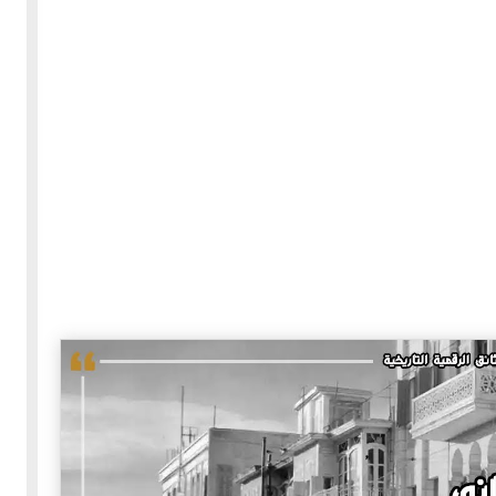
30-05-2020
255581 مشاهدة
بعة
كتاب "ألف ليلة وليلة" 1862م - الاجزاء الاربعة - النسخة
الاصلية غير المنقحة