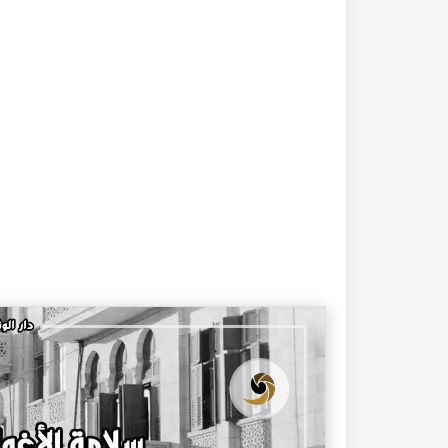
20-04-2020
182338 مشاهدة
كتاب تاريخ حلب المصور أواخر العهد العثماني 1880 –
كتاب نهر الذهب في تاريخ حلب - الاجزاء الثلاثة الط
الأولى 1922م - كامل الغزي