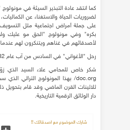
كما انتقد عادة التبذير السيئة في مونولوج 
لضروريات الحياة والاستغناء عن الكما
على جملة أمراض اجتماعية مثل التسويف 
137997 مشاهدة
24-12-2019
137202 مشاهدة
بكره" وفي مونولوج "الحق مو عليك ولا
الاحتلال البريطاني لسوريا 1918
لأصدقائهم في غناهم ويتنكرون لهم عندما 
العقارات في محلة
عند انتهاء الحرب العالمية
ام عدة أثرياء ببناء
القوات التركية وحلفاءها الألمان من سوريا، و قد
رحل "الأغواني" في السادس من آب عام 1982 عن عمر ناهز الواحد والسبعين.
تعدادهم قد وصل إلى عشرة آلاف جندي ألماني، و
المزيد
ا.
عشر ألف جندي تركي، وحوالي اثنا عشر ألف جندي 
المزيد
موالين للعثمانيين
doc.org/ بهذا المونولوج التراثي 
ثلاثينات القرن الماضي وقد قام بتحويل ذ
دار الوثائق الرقمية التاريخية.
شارك الموضوع مع اصدقائك !!
k
Share