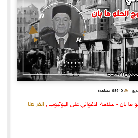
يديو
98940 مشاهدة
انقر هنا
لو ما بان - سلامة الاغواني على اليوتيوب ,