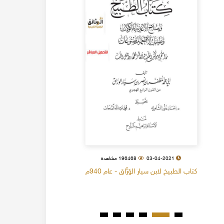
03-04-2021
196468 مشاهدة
كتاب الطبيخ لابن سيار الوَرَّاق - عام 940م
كتاب البل