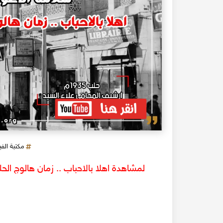
مكتبة الف
لمشاهدة اهلا بالاحباب .. زمان هالوج الح