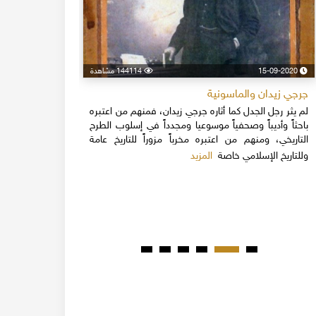
15-09-2020
144114 مشاهدة
24-04-2020
جرجي زيدان والماسونية
اسكندر فرح
لم يثر رجل الجدل كما أثاره جرجي زيدان، فمنهم من اعتبره
نهاية القرن
باحثاً وأديباً وصحفياً موسوعيا ومجدداً في إسلوب الطرح
قلة يعرفون 
التاريخي، ومنهم من اعتبره مخرباً مزوراً للتاريخ عامة
1851م 
المزيد
وللتاريخ الإسلامي خاصة
المبكرة من ت
مدحت باشا