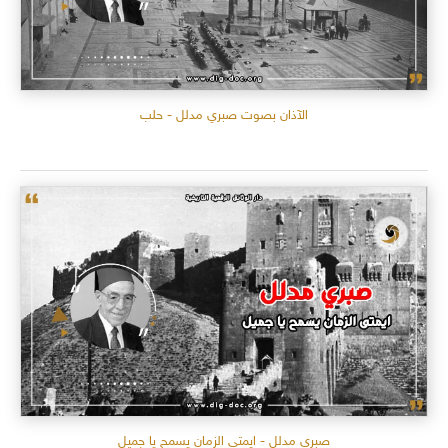
الآذان بصوت صبري مدلل - حلب
صبري مدلل - ايمتى الزمان يسمح يا جميل