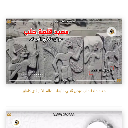
معبد قلعة حلب عرض ثلاثي الأبعاد - عالم الآثار كاي كلماير