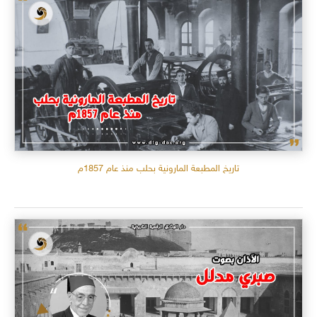
تاريخ المطبعة المارونية بحلب منذ عام 1857م