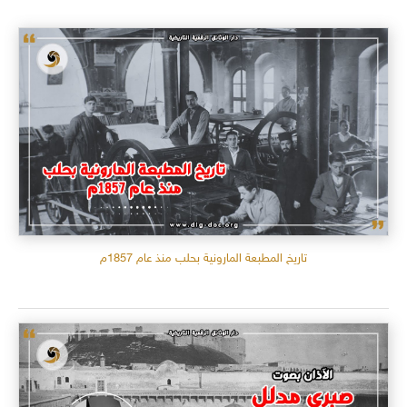
تاريخ المطبعة المارونية بحلب منذ عام 1857م