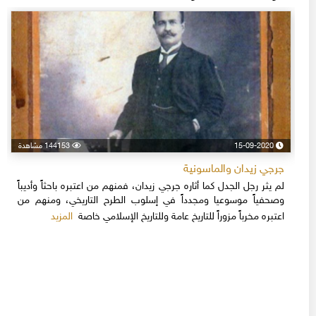
15-09-2020
144153 مشاهدة
جرجي زيدان والماسونية
لم يثر رجل الجدل كما أثاره جرجي زيدان، فمنهم من اعتبره باحثاً وأديباً
وصحفياً موسوعيا ومجدداً في إسلوب الطرح التاريخي، ومنهم من
المزيد
اعتبره مخرباً مزوراً للتاريخ عامة وللتاريخ الإسلامي خاصة