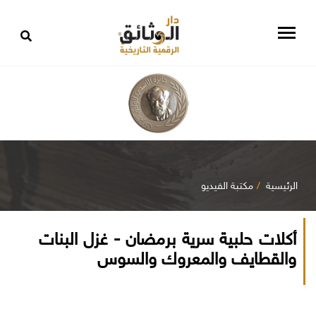
الرئيسية
مكتبة الفيديو
أكلات حلبية سرية برمضان - غزل البنات
والقطايف والمعروك والسوس