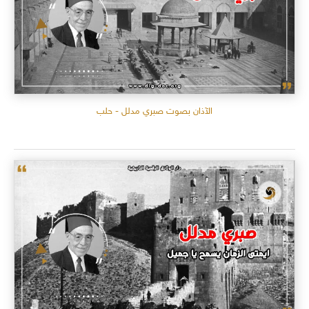
الآذان بصوت صبري مدلل - حلب