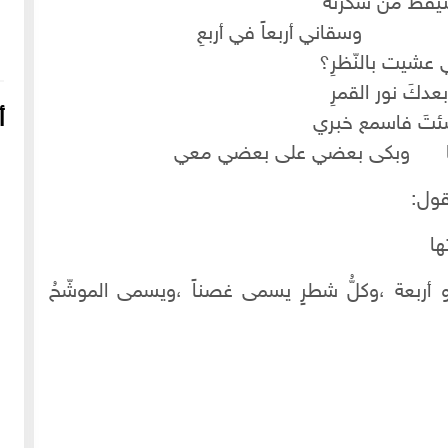
ستيقظَ من سكرته
ّكا وسقاني أربعاً في أربعِ
 عشيت بالنّظرِ؟
عدكَ نور القمرِ
أ
شئتَ فاسمع خبري
بُكا وبكى بعضي على بعضي معي
قول:
ها
 أربعة ،وكلُّ شطرٍ يسمى غصناً ،ويسمى الموشّحُ
16-04-2022
249081 مشاهدة
شعار الماسونية على واجهة قصر رزق الله غزالة بحي العزيزية
بحلب