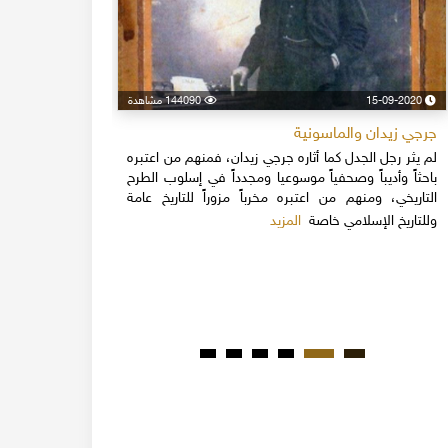
15-09-2020
144090 مشاهدة
24-04-2020
جرجي زيدان والماسونية
اسكندر فرح
لم يثر رجل الجدل كما أثاره جرجي زيدان، فمنهم من اعتبره
نهاية القرن
باحثاً وأديباً وصحفياً موسوعيا ومجدداً في إسلوب الطرح
قلة يعرفون 
التاريخي، ومنهم من اعتبره مخرباً مزوراً للتاريخ عامة
1851م 
المزيد
وللتاريخ الإسلامي خاصة
المبكرة من ت
مدحت باشا