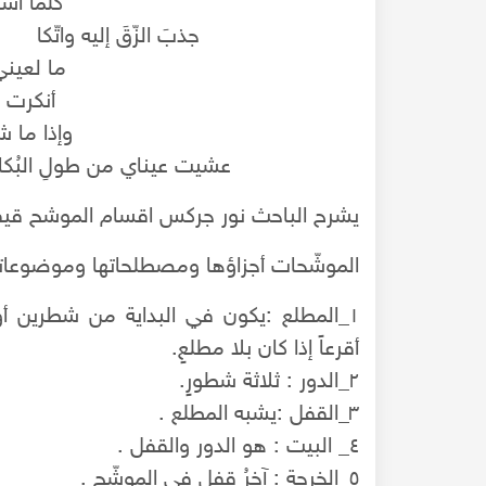
كلّما ا
جذبَ الزّقَ إليه وات
ما لعيني
أنكرت ب
وإذا ما 
عشيت عيناي من طولِ ال
يشرح الباحث نور جركس اقسام الموشح قي
الموشّحات أجزاؤها ومصطلحاتها وموضوعات
١_المطلع :يكون في البداية من شطرين أو
أقرعاً إذا كان بلا مطلعٍ.
٢_الدور : ثلاثة شطورٍ.
٣_القفل :يشبه المطلع .
٤_ البيت : هو الدور والقفل .
٥_الخرجة : آخرُ قفل في الموشّح .