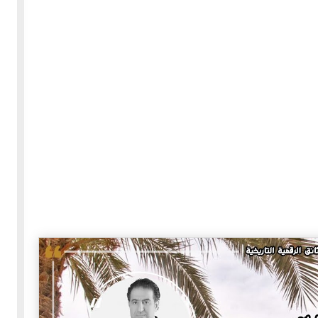
30-05-2020
255391 مشاهدة
بعة
كتاب "ألف ليلة وليلة" 1862م - الاجزاء الاربعة - النسخة
الاصلية غير المنقحة