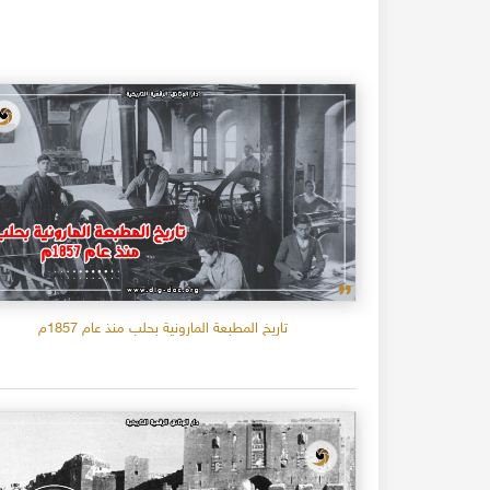
تاريخ المطبعة المارونية بحلب منذ عام 1857م