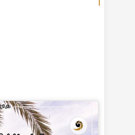
20-04-2020
182285 مشاهدة
كتاب تاريخ حلب المصور أواخر العهد العثماني 1880 –
كتاب نهر الذهب في تاريخ حلب - الاجزاء الثلاثة الط
الأولى 1922م - كامل الغزي