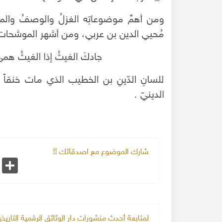
ومن أهمِّ موضوعاتِه الغزلُ والوصفُ وال
مُحيي الدين بن عربي، ومن أشهر الموشحات "
جادكَ الغيثُ إذا الغيثُ 
الدينيّ .
شارك الموضوع مع اصدقائك !!
k
Share
لمتابعة أحدث منشورات دار الوثائق الرقمية التاري