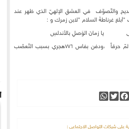
مديح والتّصوّف في العشقِ الإلهيّ الذي ظهر عند
أبلغ غرناطةَ السلام "لابن زمرك و :
همى يا زمانَ الوَصلِ بالأندلسِ
للسانِ الدّينِ بن الخطيب الذي مات خنقاً ثمّ حرقاً ،ودفن بفاس ٧٧٦هجري بسبب التّعصّب
WhatsApp
Twitter
Faceboo
أ
خية على شبكات التواصل الاجتماعي :