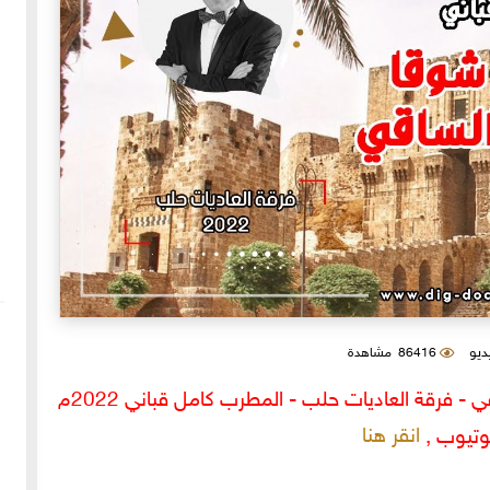
يديو
86416 مشاهدة
لمشاهدة موشح أحن شوقا وموشح أيها الساقي - فرقة العاديات حلب - المطرب كامل قباني 2022م
انقر هنا
وتيوب ,