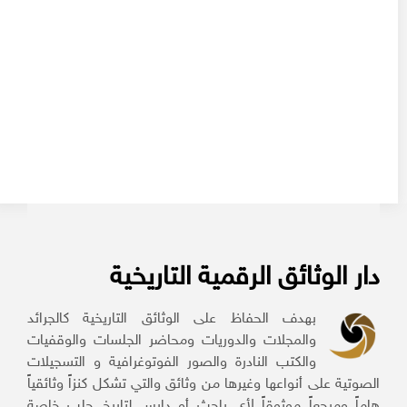
دار الوثائق الرقمية التاريخية
بهدف الحفاظ على الوثائق التاريخية كالجرائد
والمجلات والدوريات ومحاضر الجلسات والوقفيات
والكتب النادرة والصور الفوتوغرافية و التسجيلات
الصوتية على أنواعها وغيرها من وثائق والتي تشكل كنزاً وثائقياً
هاماً ومرجعاً موثوقاً لأي باحث أو دارس لتاريخ حلب خاصة