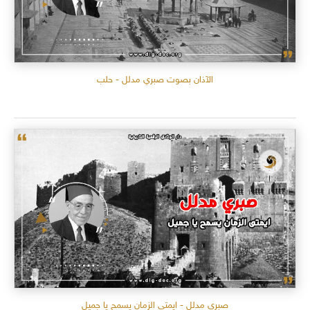
الآذان بصوت صبري مدلل - حلب
صبري مدلل - ايمتى الزمان يسمح يا جميل