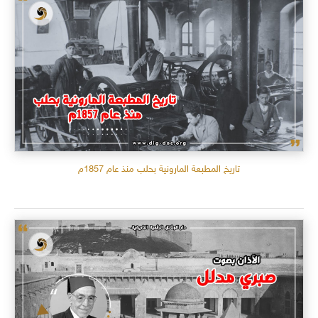
تاريخ المطبعة المارونية بحلب منذ عام 1857م