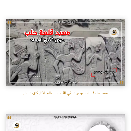
معبد قلعة حلب عرض ثلاثي الأبعاد - عالم الآثار كاي كلماير