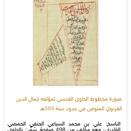
صورة مخطوط الحاوي القدسي لمؤلفه جمال الدين
الغزنوي المتوفى في حدود سنة 593هـ
الناسخ: علي بن محمد السباعي الحنفي الحمصي
القادري، وهو مؤلف من 498 صفحة. سُمِّيَ بالحاوي