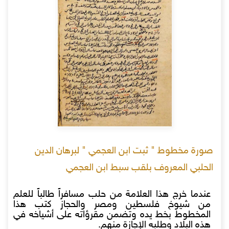
صورة مخطوط " ثبت ابن العجمي " لبرهان الدين
الحلبي المعروف بلقب سبط ابن العجمي
عندما خرج هذا العلامة من حلب مسافراً طالباً للعلم
من شيوخ فلسطين ومصر والحجاز كتب هذا
المخطوط بخط يده وتضمن مقرؤاته على أشياخه في
هذه البلاد وطلبه الإجازة منهم.