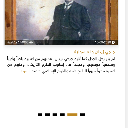
15-09-2020
144065 مشاهدة
جرجي زيدان والماسونية
لم يثر رجل الجدل كما أثاره جرجي زيدان، فمنهم من اعتبره باحثاً وأديباً
وصحفياً موسوعيا ومجدداً في إسلوب الطرح التاريخي، ومنهم من
المزيد
اعتبره مخرباً مزوراً للتاريخ عامة وللتاريخ الإسلامي خاصة