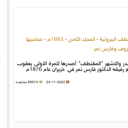
مجلة المقتطف البيروتية - المجلد الثامن - 1883م - صاحبيها
وف وفارس نمر
اندر والاشهر "المقتطف" أصدرها للمرة الاولى يعقوب
يقه الدكتور فارس نمر في حزيران عام 1876م
24-11-2022
83574 مشاهدة