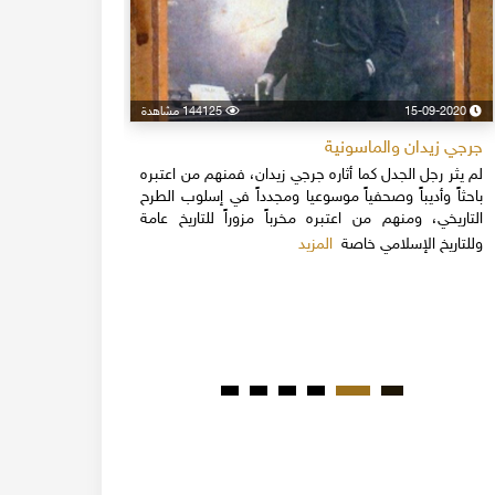
15-09-2020
144125 مشاهدة
24-04-2020
جرجي زيدان والماسونية
اسكندر فرح
لم يثر رجل الجدل كما أثاره جرجي زيدان، فمنهم من اعتبره
نهاية القرن
باحثاً وأديباً وصحفياً موسوعيا ومجدداً في إسلوب الطرح
قلة يعرفون 
التاريخي، ومنهم من اعتبره مخرباً مزوراً للتاريخ عامة
1851م 
المزيد
وللتاريخ الإسلامي خاصة
المبكرة من ت
مدحت باشا