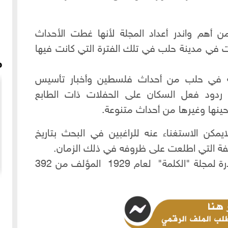
بر الأعداد التي صدرت عام 1929 من أهم واندر أعداد المجلة لأنها غطت الأحداث
رت في مدينة حلب في تلك الفترة التي كانت فيها
م
ة في حلب من أحداث فلسطين وأخبار تأسيس
 ردود فعل السكان على الحفلات ذات الطابع
حينها وغيرها من أحداث متنوعة.
لايمكن الاستغناء عنه للراغبين في البحث بتاريخ
لفة التي اطلعت على ظروفه في ذلك الزمان.
للراغبين بالحصول على مجلد الاعداد النادرة لمجلة "الكلمة" لعام 1929 المؤلف من 392
اغى -
شغل ما في رزقة ما في - مونولوج سلامة الأغواني - عام
1936م