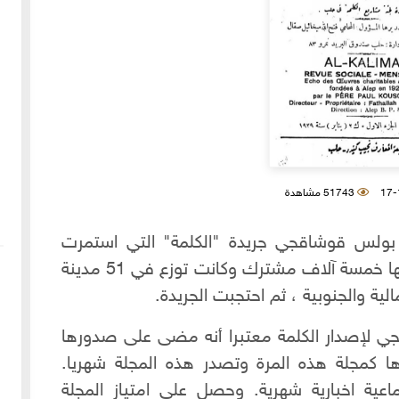
51743 مشاهدة
م 1924 أسس الأب بولس قوشاقجي جريدة "الكلمة" التي استمرت
بالصدور حتى آخر حزيران 1926م، وكان لها خمسة آلاف مشترك وكانت توزع في 51 مدينة
ة والجنوبية ، ثم احتجبت الجريدة.
عاد الاب قوشاقجي لإصدار الكلمة معتبرا أنه مضى على صدورها
ها كمجلة هذه المرة وتصدر هذه المجلة شهريا.
اعية اخبارية شهرية. وحصل على امتياز المجلة