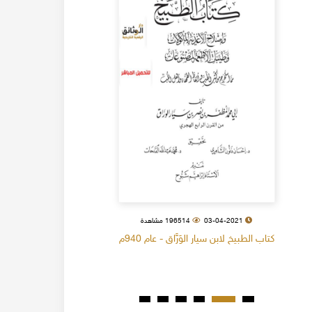
03-04-2021
196514 مشاهدة
كتاب الطبيخ لابن سيار الوَرَّاق - عام 940م
كتاب البل