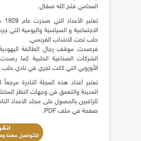
المحامي فتح الله صقال.
تعت
الاجتماعية و السياسية واليومية التي ج
حلب تحت الانتداب الفرنسي.
فرصدت موقف رجال الطائفة اليهودي
الشركات الصناعية الحلبية كما رصدت
الأوروبي التي كانت تجري في نادي حلب 
تعتبر أعداد هذه المجلة النادرة مرجعاً 
المدينة والتعمق في وجهات النظر المخت
صفحة في ملف PDF.
ح نبوي شريف بصوت
موال سبعاوي : فتح بخدك ورود - فوق النخل- البلبل ن
م
فرقة العاديات حلب - المطرب كامل قباني 2022م