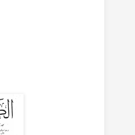
20-04-2020
182355 مشاهدة
كتاب تاريخ حلب المصور أواخر العهد العثماني 1880 –
كتاب نهر الذهب في تاريخ حلب - الاجزاء الثلاثة الط
الأولى 1922م - كامل الغزي