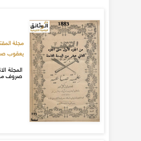
يعقوب صر
المجلة ال
صروف مع رف