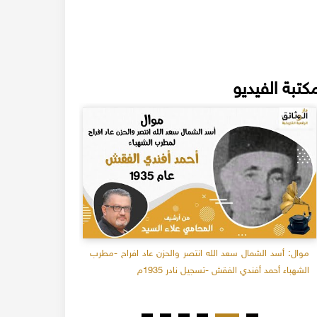
كتبة الفيديو
موال: أسد الشمال سعد الله انتصر والحزن عاد افراح -مطرب
نيالي شو عال
الشهباء أحمد أفندي الفقش -تسجيل نادر 1935م
تسجيل نادر عام 38