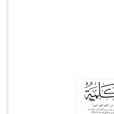
30-05-2020
255658 مشاهدة
بعة
كتاب "ألف ليلة وليلة" 1862م - الاجزاء الاربعة - النسخة
الاصلية غير المنقحة