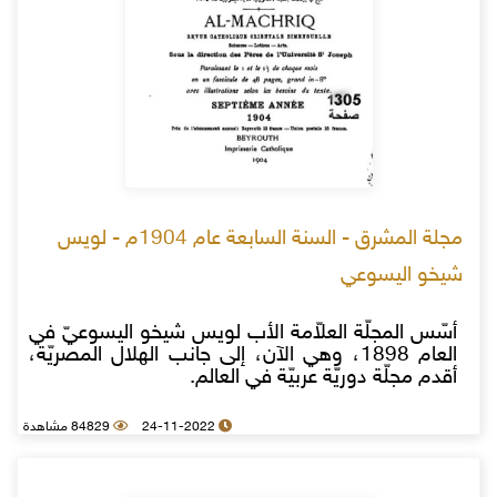
مجلة المشرق - السنة السابعة عام 1904م - لويس
شيخو اليسوعي
أسّس المجلّة العلاّمة الأب لويس شيخو اليسوعيّ في
العام 1898، وهي الآن، إلى جانب الهلال المصريّة،
أقدم مجلّة دوريّة عربيّة في العالم.
24-11-2022
84829 مشاهدة