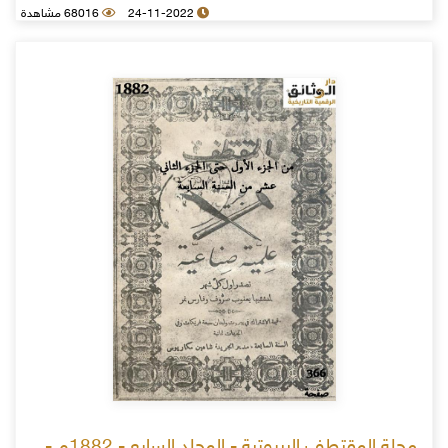
24-11-2022
68016 مشاهدة
مجلة المقتطف البيروتية - المجلد السابع - 1882م -