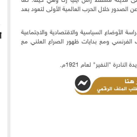
الجريدة الى مدينة مسقط رأس ايليا زكا وهي حيفا. كما
لصدور خلال الحرب العالمية الأولى لتعود بعد
راسة الأوضاع السياسية والاقتصادية والاجتماعية
أ
الفرنسي ومع بدايات ظهور الصراع العلني مع
16-04-2022
249078 مشاهدة
شعار الماسونية على واجهة قصر رزق الله غزالة بحي العزيزية
بحلب