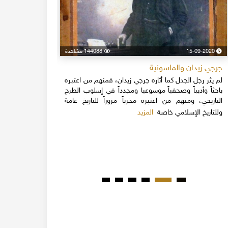
15-09-2020
144088 مشاهدة
24-04-2020
جرجي زيدان والماسونية
اسكندر فرح
لم يثر رجل الجدل كما أثاره جرجي زيدان، فمنهم من اعتبره
نهاية القرن
باحثاً وأديباً وصحفياً موسوعيا ومجدداً في إسلوب الطرح
قلة يعرفون 
التاريخي، ومنهم من اعتبره مخرباً مزوراً للتاريخ عامة
1851م 
المزيد
وللتاريخ الإسلامي خاصة
المبكرة من ت
مدحت باشا