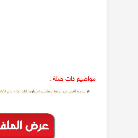
مواضيع ذات صلة :
جريدة النفير من حيفا لصاحب امتيازها ايليا زكا - عام 1920م