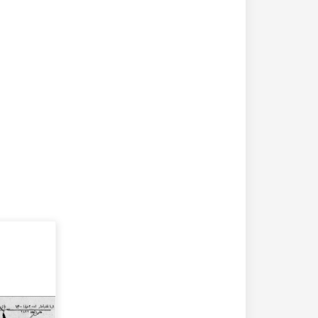
20-04-2020
182283 مشاهدة
كتاب تاريخ حلب المصور أواخر العهد العثماني 1880 –
كتاب نهر الذهب في تاريخ حلب - الاجزاء الثلاثة الط
الأولى 1922م - كامل الغزي