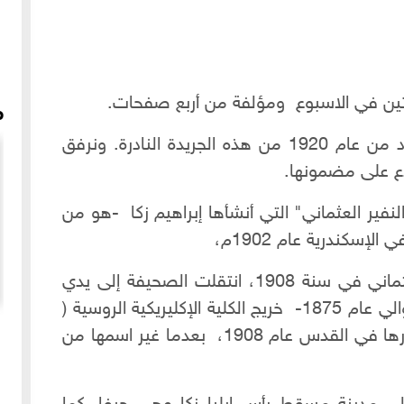
تين في الاسبوع ومؤلفة من أربع صفحات.
م
كنا قد نشرنا عن المجلد الذي يضم أعداد من عام 1920 من هذه الجريدة النادرة. ونرفق
ع على مضمونها.
لنفير العثماني" التي أنشأها إبراهيم زكا -هو من
وفي أعقاب العودة للعمل بالدستور العثماني في سنة 1908، انتقلت الصحيفة إلى يدي
شقيقه إيليا زكا - هو من مواليد حيفا حوالي عام 1875- خريج الكلية الإكليريكية الروسية (
موال إلهي القضا جار - مطرب الشهباء أحمد أفندي الفقش -
السميتار الروسي )في الناصرة الذي أصدرها في القدس عام 1908، بعدما غير اسمها من
تسجيل نادر 1935م