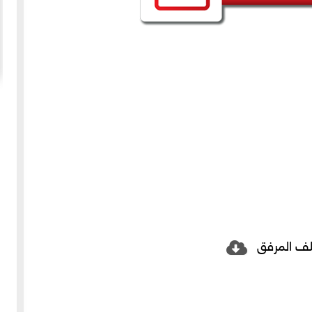
20-04-2020
154908 مشاهدة
ما لم ينشر عن "الطقس الاسكتلندي الماسوني "
 الأولى عام 1918، انسحبت
(The Scottish Rite)
 كان
لا تزال الأسئلة والتكهنات كثيرة حول نشوء تنظيم
خمسة
"الماسونية" السري والذي يعرف باسم "عشيرة البناؤون
عربي
المزيد
الأحرار"، ومن الروايات الشائعة عن نشأة الماسونية
لف المرفق