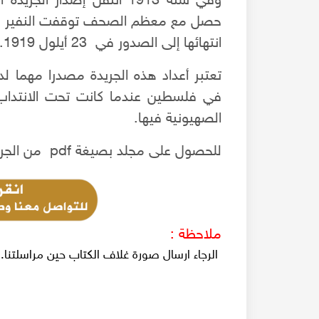
وفي سنة 1913 انتقل إصدار 
حصل مع معظم الصحف توقفت النفير عن ا
انتهائها إلى الصدور في 23 أيلول 1919.
تعتبر أعداد هذه الجريدة مصدرا مهما لد
في فلسطين عندما كانت تحت الانتداب 
الصهيونية فيها.
للحصول على مجلد بصيغة pdf من الجريدة النادرة "النفير" لعام 1921م.
ملاحظة :
الرجاء ارسال صورة غلاف الكتاب حين مراسلتنا.