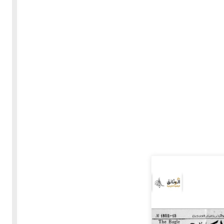
30-05-2020
255374 مشاهدة
بعة
كتاب "ألف ليلة وليلة" 1862م - الاجزاء الاربعة - النسخة
الاصلية غير المنقحة