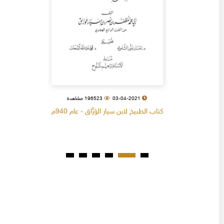
03-04-2021
196523 مشاهدة
كتاب الطبيخ لابن سيار الوَرَّاق - عام 940م