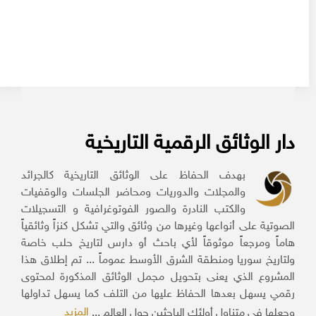
دار الوثائق الرقمية التاريخية
بهدف الحفاظ على الوثائق التاريخية كالجرائد
والمجلات والدوريات ومحاضر الجلسات والوقفيات
والكتب النادرة والصور الفوتوغرافية و التسجيلات
الصوتية على أنواعها وغيرها من وثائق والتي تشكل كنزاً وثائقياً
هاماً ومرجعاً موثوقاً لأي باحث أو دارس لتاريخ حلب خاصة
ولتاريخ سوريا ومنطقة الشرق الأوسط عموماً ... تم إطلاق هذا
المشروع الذي يعنى بتحويل مجمل الوثائق المذكورة لمحتوى
رقمي يسهل بعدها الحفاظ عليها من التلف كما يسهل تداولها
المزيد
وجعلها في متناول أولئك الباحثين حول العالم ...