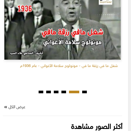
شغل ما في رزقة ما في - مونولوج سلامة الأغواني - عام 1936م
عرض الكل
أكثر الصور مشاهدة