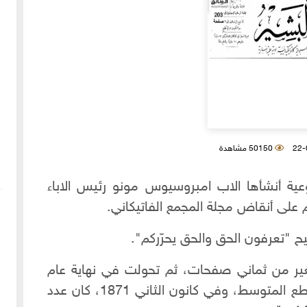
50150 مشاهدة
وعية أنشأها الاب امبروسيوس مونو رئيس الاباء
ح "تعرفون الحق والحق يحرّركم".
 من ثماني صفحات، ثم تحولت في نهاية عام
1872م الى جريدة من اربع صفحات بالقطع المتوسط، وفي كانون الثاني 1871، كان عدد