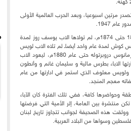
ت الجريدة تصدر مرتين اسبوعيا، وبعد الحرب العالمية الأولى
ام 1947.
م
تولى ادارتها الاب يوحنا بلو من عام 1870 حتى 1874م، ثم تولاها الاب يوسف روز لمدة
تلاه الاب فيلبس كوش لمدة عام واحد أيضاـ ثم تلاه الاب لويس
ابوجي لمدة عام واحد أيضا، ثم الاب جرمانوس دروبرتوله حتى عام 1880م، ليعود الاب
تها الاباء بطرس مالية و سليمان غانم و وأنطون
ولويس معلوف الذي استمر في ادارتها من عام
طقة وحواضرها كافة، ففي تلك الفترة كان الآباء
تكن منتشرة بين العامة، إثر الأمية التي فرضتها
 التي
مقابلة عن أزمة المياه القاسية بحلب خلال الحرب - قناة RT
، ووثقت هذه الصحيفة لجوانب تتجاوز تاريخ لبنان
عام 2017
فلسطين وسواها من البلاد العربية.