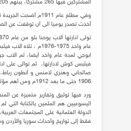
المشتركين فيها 265 مشتركًا، بينهم 205 كهنة.
وفي مطلع عام 1911م أضح
أخذت تصدر يوميا الى أن توقفت عن الصدور ع
عام واحد 1975-1976م ، 
فيلبس كوش لادارتها، ثم توالى على ادار
صالحاني وهنري لامنس و أنطون رباط، 
1906 حتى ما بعد 1912م ومن أهم مؤلفاته معجم المنجد.
ورد فيها توثيق وتقارير متميزة عن المن
اليسوعيين هم الملمين بالكتابة التي لم 
مشهد سينمائي نادر لقلعة حلب عام 1969 عندما مثلت فيها
تسجيل وثائقي اذاعي لأحداث الحركة الانقلابية الثالثة
الدولة العثمانية على المجتمعات العربية
ليني
قادها العقيد جاسم علوان في تموز 1963م
فقط إلى تواريخ وأحداث سوريا والأردن و