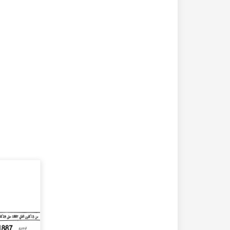
20-04-2020
182324 مشاهدة
كتاب تاريخ حلب المصور أواخر العهد العثماني 1880 –
كتاب نهر الذهب في تاريخ حلب - الاجزاء الثلاثة الط
الأولى 1922م - كامل الغزي