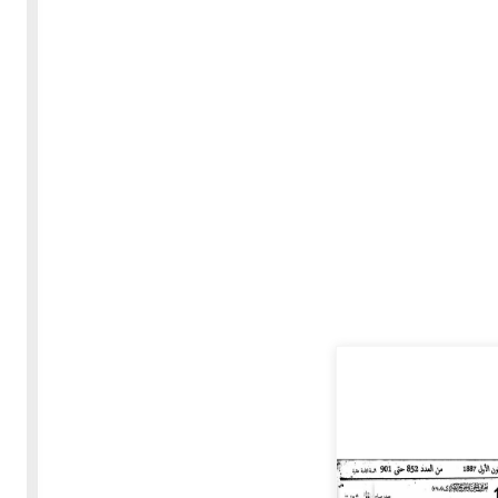
30-05-2020
255497 مشاهدة
بعة
كتاب "ألف ليلة وليلة" 1862م - الاجزاء الاربعة - النسخة
الاصلية غير المنقحة