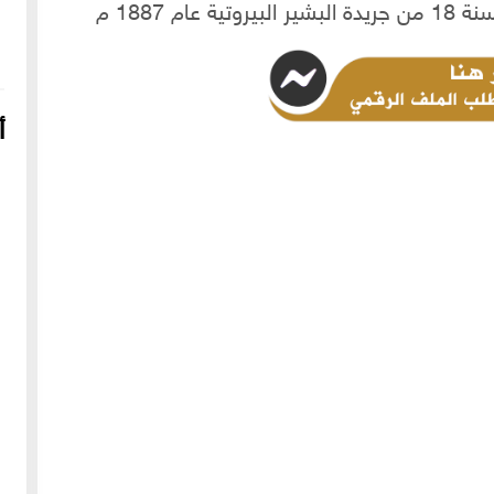
أ
16-04-2022
249108 مشاهدة
شعار الماسونية على واجهة قصر رزق الله غزالة بحي العزيزية
بحلب