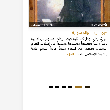
15-09-2020
144104 مشاهدة
24-04-2020
جرجي زيدان والماسونية
اسكندر فرح
لم يثر رجل الجدل كما أثاره جرجي زيدان، فمنهم من اعتبره
نهاية القرن
باحثاً وأديباً وصحفياً موسوعيا ومجدداً في إسلوب الطرح
قلة يعرفون 
التاريخي، ومنهم من اعتبره مخرباً مزوراً للتاريخ عامة
1851م 
المزيد
وللتاريخ الإسلامي خاصة
المبكرة من ت
مدحت باشا