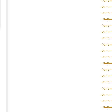
20-04-2020
154940 مشاهدة
ما لم ينشر عن "الطقس الاسكتلندي الماسوني "
 الأولى عام 1918، انسحبت
(The Scottish Rite)
 كان
لا تزال الأسئلة والتكهنات كثيرة حول نشوء تنظيم
خمسة
"الماسونية" السري والذي يعرف باسم "عشيرة البناؤون
عربي
المزيد
الأحرار"، ومن الروايات الشائعة عن نشأة الماسونية