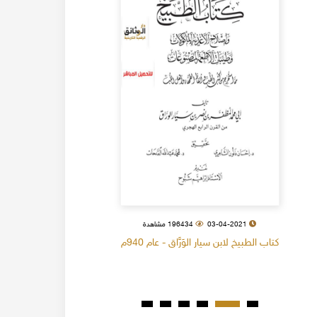
03-04-2021
196434 مشاهدة
كتاب الطبيخ لابن سيار الوَرَّاق - عام 940م
كتاب البل