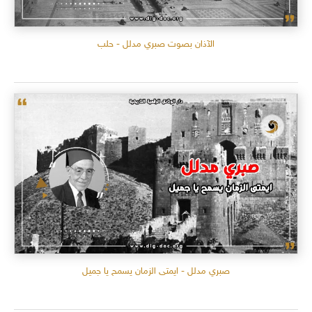
الآذان بصوت صبري مدلل - حلب
صبري مدلل - ايمتى الزمان يسمح يا جميل