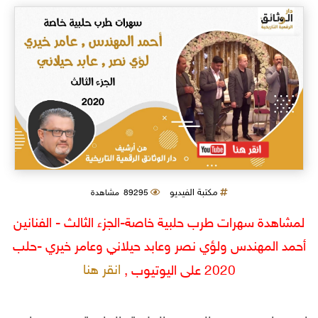
مكتبة الفيديو
89295 مشاهدة
لمشاهدة سهرات طرب حلبية خاصة-الجزء الثالث - الفنانين
أحمد المهندس ولؤي نصر وعابد حيلاني وعامر خيري -حلب
انقر هنا
2020 على اليوتيوب ,