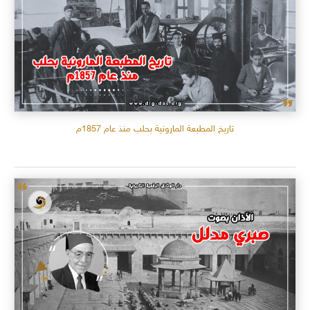
تاريخ المطبعة المارونية بحلب منذ عام 1857م