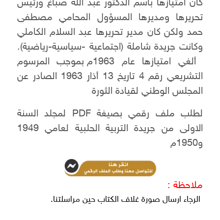
كان امتيازها باسم الدكتور عبد الله صباغ ورئيس
تحريرها ومديرها المسؤول المحامي مصطفى
حمد ولكن كان مدير تحريرها عبد السلام الكاملي
وكانت جريدة شاملة (اجتماعية -سياسية-رياضية).
ألغي امتيازها عام 1963م بموجب المرسوم
التشريعي رقم 4 تاريخ 13 أذار 1963 الصادر عن
المجلس الوطني لقيادة الثورة
لطلب ملف رقمي بصيغة PDF لمجلد السنة
الاولى من جريدة التربية الحلبية لعامي 1949
و1950م
ملاحظة :
الرجاء ارسال صورة غلاف الكتاب حين مراسلتنا.