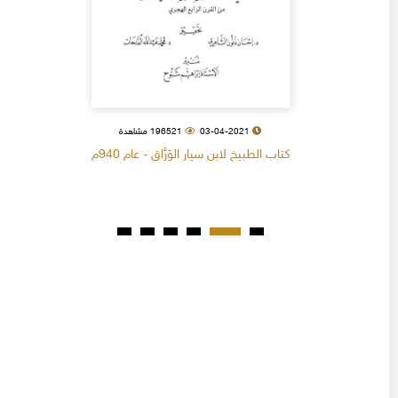
03-04-2021
196521 مشاهدة
كتاب الطبيخ لابن سيار الوَرَّاق - عام 940م