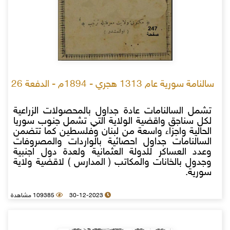
سالنامة سورية عام 1313 هجري - 1894م - الدفعة 26
تشمل السالنامات عادة جداول بالمحصولات الزراعية
لكل سناجق واقضية الولاية التي تشمل جنوب سوريا
الحالية واجزاء واسعة من لبنان وفلسطين كما تتضمن
السالنامات جداول احصائية بالواردات والمصروفات
وعدد العساكر للدولة العثمانية ولعدة دول اجنبية
وجدول بالخانات والمكاتب ( المدارس ) لاقضية ولاية
سورية.
30-12-2023
109385 مشاهدة