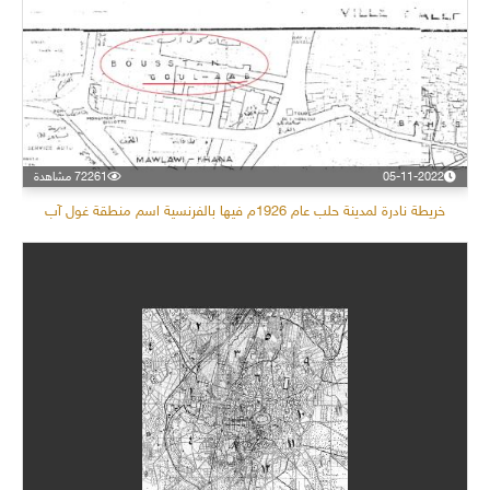
05-11-2022
72261 مشاهدة
خريطة نادرة لمدينة حلب عام 1926م فيها بالفرنسية اسم منطقة غول آب