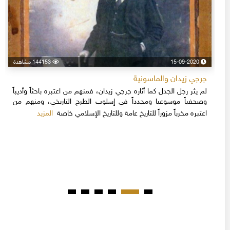
15-09-2020
144153 مشاهدة
جرجي زيدان والماسونية
لم يثر رجل الجدل كما أثاره جرجي زيدان، فمنهم من اعتبره باحثاً وأديباً
وصحفياً موسوعيا ومجدداً في إسلوب الطرح التاريخي، ومنهم من
المزيد
اعتبره مخرباً مزوراً للتاريخ عامة وللتاريخ الإسلامي خاصة