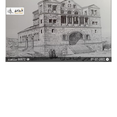
31-07-2022
66872 مشاهدة