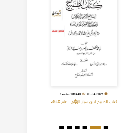
03-04-2021
196440 مشاهدة
كتاب الطبيخ لابن سيار الوَرَّاق - عام 940م
كتاب البل