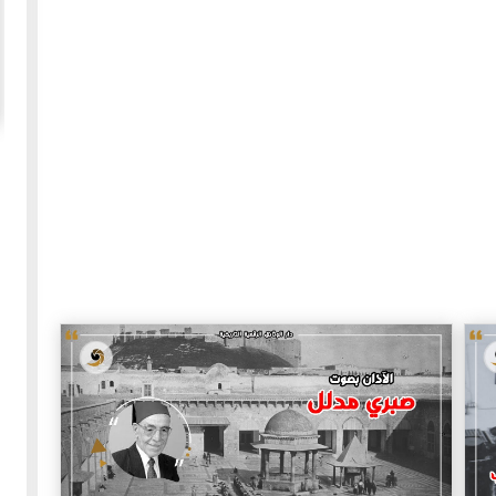
20-04-2020
154941 مشاهدة
ما لم ينشر عن "الطقس الاسكتلندي الماسوني "
 الأولى عام 1918، انسحبت
(The Scottish Rite)
 كان
لا تزال الأسئلة والتكهنات كثيرة حول نشوء تنظيم
خمسة
"الماسونية" السري والذي يعرف باسم "عشيرة البناؤون
عربي
المزيد
الأحرار"، ومن الروايات الشائعة عن نشأة الماسونية