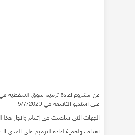
عن مشروع اعادة ترميم سوق السقطية في 
على استديو التاسعة في 5/7/2020
مشهد سينمائي نادر لقلعة حلب عام 1969 عندما مثلت فيها
شرح عن باب النصر بحلب
ليني
الجهات التي ساهمت في إتمام وانجاز هذا ا
أهداف واهمية اعادة الترميم على المدى الب