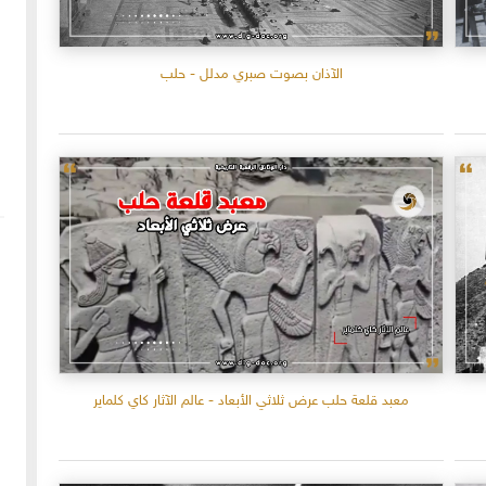
الآذان بصوت صبري مدلل - حلب
معبد قلعة حلب عرض ثلاثي الأبعاد - عالم الآثار كاي كلماير