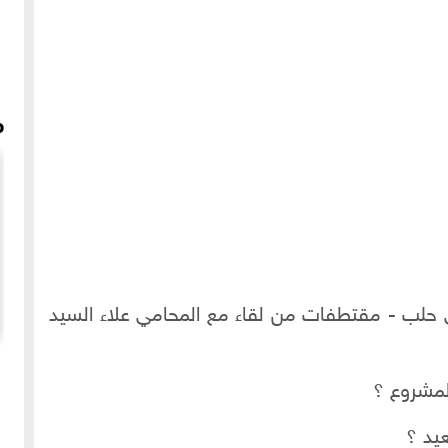
م
حلب - مقتطفات من لقاء مع المحامي علاء السيد
صندويشة كبة صئائية، الصندويشة الشعبية الأشهر في حلب
لمشروع ؟
عيد ؟