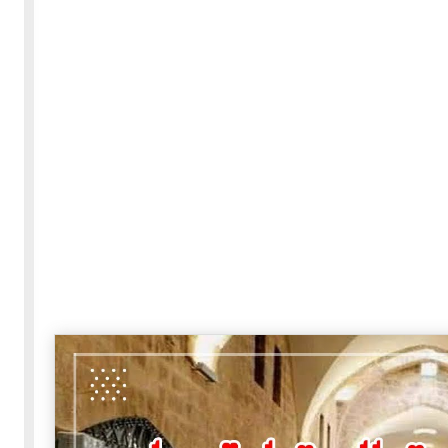
30-05-2020
255513 مشاهدة
بعة
كتاب "ألف ليلة وليلة" 1862م - الاجزاء الاربعة - النسخة
الاصلية غير المنقحة