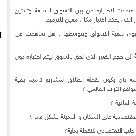
تمدت لاختياره من بين الاسواق السبعة وثلاثين
ر الذي يحكم اختيار مكان معين للترميم
يوي لبقية الاسواق ويتوسطها ، هل ساهمت في
أ
الى حجم الضرر الذي لحق بالسوق ليتم اختياره دون
مه بأن يكون نقطة انطلاق لمشاريع ترميم بقية
اقع التراث العالمي ؟
16-04-2022
249121 مشاهدة
ة المادية ؟
شعار الماسونية على واجهة قصر رزق الله غزالة بحي العزيزية
اقتصادية على السكان و المدينة بشكل عام ؟
بحلب
حلب الاقتصادي كنقطة بداية؟