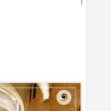
20-04-2020
182326 مشاهدة
كتاب تاريخ حلب المصور أواخر العهد العثماني 1880 –
كتاب نهر الذهب في تاريخ حلب - الاجزاء الثلاثة الط
الأولى 1922م - كامل الغزي