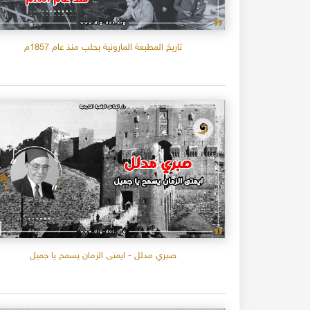
تاريخ المطبعة المارونية بحلب منذ عام 1857م
صبري مدلل - ايمتى الزمان يسمح يا جميل