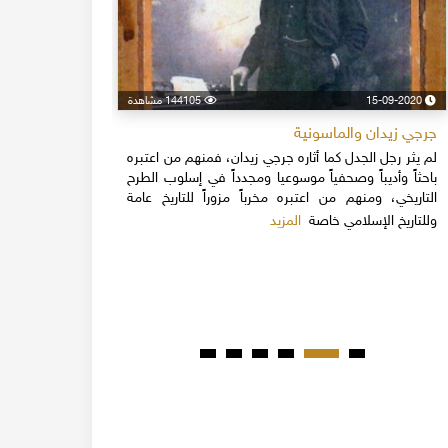
15-09-2020
144105 مشاهدة
24-04-2020
جرجي زيدان والماسونية
اسكندر فرح
لم يثر رجل الجدل كما أثاره جرجي زيدان، فمنهم من اعتبره
نهاية القرن
باحثاً وأديباً وصحفياً موسوعيا ومجدداً في إسلوب الطرح
قلة يعرفون 
التاريخي، ومنهم من اعتبره مخرباً مزوراً للتاريخ عامة
1851م 
المزيد
وللتاريخ الإسلامي خاصة
المبكرة من ت
مدحت باشا