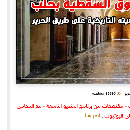
يديو
98893 مشاهدة
 مقتطفات من برنامج استديو التاسعة - مع المحامي
انقر هنا
لى اليوتيوب ,