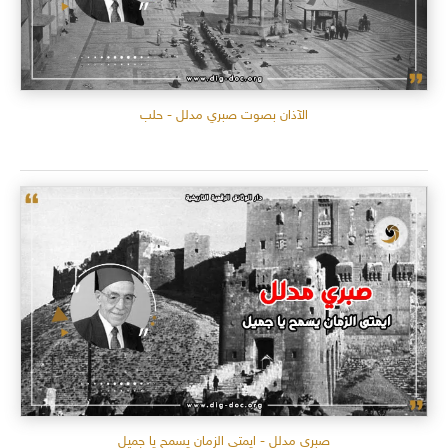
الآذان بصوت صبري مدلل - حلب
صبري مدلل - ايمتى الزمان يسمح يا جميل