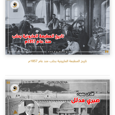
تاريخ المطبعة المارونية بحلب منذ عام 1857م