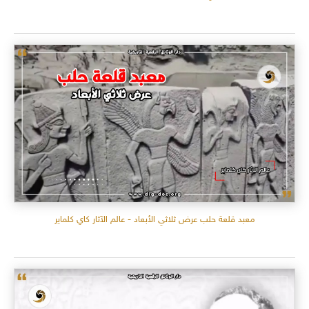
معبد قلعة حلب عرض ثلاثي الأبعاد - عالم الآثار كاي كلماير