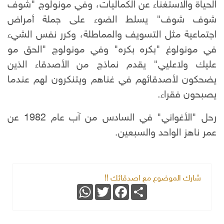
الحياة والاستغناء عن الكماليات، وفي مونولوج "شوف
شوف شوف" يسلط الضوء على جملة أمراض
اجتماعية مثل التسويف والمماطلة، وكرر نفس الشيء
في مونولوغ "بكره بكره" وفي مونولوج "الحق مو
عليك ولاعليي" يقدم نماذج من الأصدقاء الذين
يضحكون لأصدقائهم في غناهم ويتنكرون لهم عندما
يصبحون فقراء.
رحل "الأغواني" في السادس من آب عام 1982 عن
عمر ناهز الواحد والسبعين.
شارك الموضوع مع اصدقائك !!
WhatsApp
Twitter
Facebook
Share