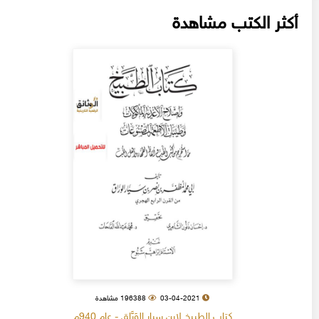
أكثر الكتب مشاهدة
03-04-2021
196388 مشاهدة
كتاب الطبيخ لابن سيار الوَرَّاق - عام 940م