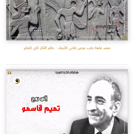
معبد قلعة حلب عرض ثلاثي الأبعاد - عالم الآثار كاي كلماير