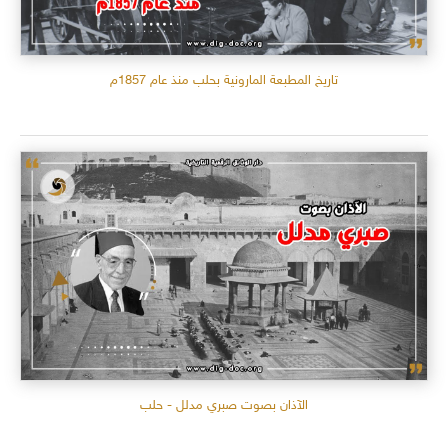
تاريخ المطبعة المارونية بحلب منذ عام 1857م
الآذان بصوت صبري مدلل - حلب