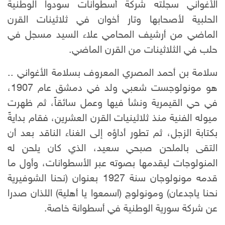
الأغواني سجلته شركة أسطوانات سودوا الوطنية
الحلبية لأصحابها وتار أخوان في ثلاثينات القرن
الماضي من أرشيف المحامي علاء السيد مسجل في
حلب في الثلاثينات من القرن الماضي.
سلامة بن أحمد المصري المعروف بسلامة الأغواني ..
هو مونولوجست شعبي ولد في دمشق عام 1907،
في حي القيمرية ونشأ فيها وعمل سائقاً، ثم ظهرت
ميوله الفنية منذ ثلاثينيات القرن العشرين، فقام بدايةً
بكتابة الزجل، ثم تطور أداؤه إلى الغناء الناقد بعد أن
التقى بالملحن صبحي سعيد، الذي كان يلحن له
المنولوجات ليقدمها بصوته عبر الأسطوانات، وأول ما
قدمه مونولوجان سنة 1927 بعنوان (نحنا الشوفيرية
نحنا ياجدعان) ومونولوج (اسمعوا يا أهلية) اللذان صدرا
عن شركة سورية الوطنية في أسطوانة خاصة.