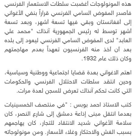
هذه المونولوجات أغضبت سلطات الاستعمار الفرنسي
فأصدر المفوض السامي الفرنسي قراراً بنفي الأغواني
إلى أفغانستان وبقي فيها تسعة أشهر، وبعد تسعة
أشهر توسط له رئيس الجمهورية آنذاك "محمد علي
العابد" لدى المفوض السامي الفرنسي ليعود إلى بلده
بعد أن أخذ منه الفرنسيون تعهداً بعدم مهاجمتهم
وكان ذلك عام 1932.
اهتم الاغواني بعدة قضايا اجتماعية ووطنية وسياسية،
وحين انتقد سلطات الاحتلال الفرنسي والحكومات
التي كانت تحكم آنذاك تعرض للسجن لعدة مرات.
كتب الاستاذ احمد بوبس : "في منتصف الخمسينيات
بعدما انتقل مبنى إذاعة دمشق إلى شارع النصر، كان
سلامة الأغواني شديد الانتقاد للتجار، كان يهاجمهم
بسبب الغش والاحتكار وغلاء الأسعار. ومن مونولوجاته