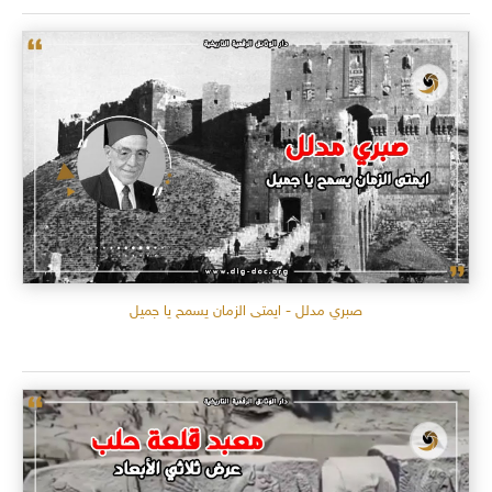
صبري مدلل - ايمتى الزمان يسمح يا جميل