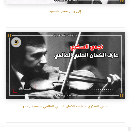
إلى روح تميم قاسمو
نجمي السكري - عازف الكمان الحلبي العالمي - تسجيل نادر