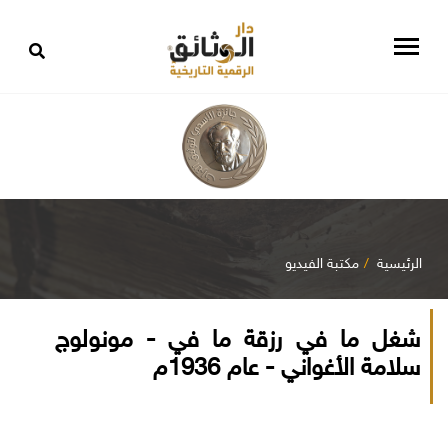
الرئيسية
مكتبة الفيديو
شغل ما في رزقة ما في - مونولوج
سلامة الأغواني - عام 1936م