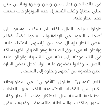
في ذلك الحين (على مين ومين ومين) و(ياناس مين
متلي محتار) و(غلاء الأسعار)، هذه المونولوجات سببت
حقد التجار عليه.
حاولوا شراءه بالمال، لكنه لم يسكت، وسعوا إلى
أصحاب النفوذ في الإذاعة،ولم يفلحوا أيضاً، فقام
بعض التجار بإرسال عدد من أزلامهم للاعتداء عليه،
ورابطوا له في سوق الحميدية وهو الطريق الذي يسلكه
في أثناء عودته إلى بيته في القيمرية وانهالوا عليه
بالضرب، وكادوا يقضون عليه، لولا تدخل بعض المارة
الذين خلصوه من أيديهم ونقلوه إلى المشفى.
يتابع "بوبس": «تناول "الأغواني" في مونولوجاته
الكثير من القضايا الاجتماعية انتقد فيها العادات
الاجتماعية السيئة مثل الاحتكار وغلاء الأسعار وغلاء
المهور والكذب والمماطلة والتسويف وغيرها، ففي