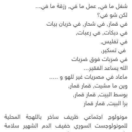
شغل ما في, عمل ما في, رزقة ما في...
لكن شو في؟
في قمار, في شحار, في خربان بيات
في دبكات, في رعبات,
في تفليس,
في تسكير,
في ضربات فوق ضربات
الله يساعد الفقير...
ماعاد في مصريات غير للهو و .....
وين ما مشيت, قمار قمار,
بوسط البيت, قمار قمار,
برا البيت, قمار قمار
مونولوج اجتماعي ظريف ساخر باللهجة المحلية
للمونولوجست السوري خفيف الدم الشهير سلامة