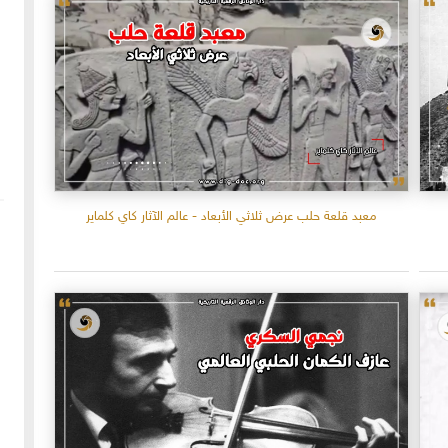
معبد قلعة حلب عرض ثلاثي الأبعاد - عالم الآثار كاي كلماير