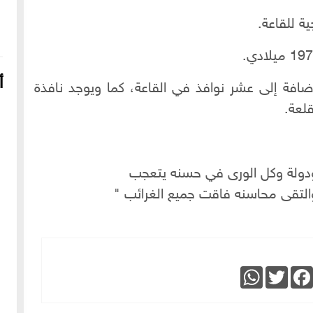
ية للقاعة.
أ
ضافة إلى عشر نوافذ في القاعة، كما ويوجد نافذة
لعة.
ودولة وكل الورى في حسنه يتعجب
التقى محاسنه فاقت جميع الغرائب "
16-04-2022
249138 مشاهدة
شعار الماسونية على واجهة قصر رزق الله غزالة بحي العزيزية
بحلب
WhatsApp
Twitter
Faceboo