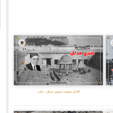
20-04-2020
154957 مشاهدة
ما لم ينشر عن "الطقس الاسكتلندي الماسوني "
 الأولى عام 1918، انسحبت
(The Scottish Rite)
 كان
لا تزال الأسئلة والتكهنات كثيرة حول نشوء تنظيم
خمسة
"الماسونية" السري والذي يعرف باسم "عشيرة البناؤون
عربي
المزيد
الأحرار"، ومن الروايات الشائعة عن نشأة الماسونية
الآذان بصوت صبري مدلل - حلب