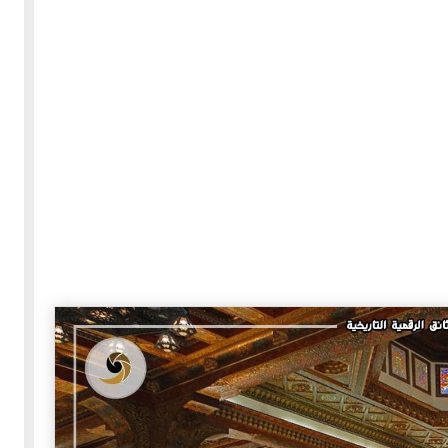
30-05-2020
255582 مشاهدة
بعة
كتاب "ألف ليلة وليلة" 1862م - الاجزاء الاربعة - النسخة
الاصلية غير المنقحة