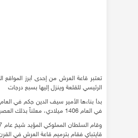
تعتبر قاعة العرش من إحدى أبرز المواقع ا
الرئيسي للقلعة وينزل إليها بسبع درجات
في العام 1406 ميلادي، معلناً بذلك العصيان على السلطان الناصر فرج بن برقوق.
 باب النصر بحلب
أسرار " القصر مل" - الخلطة الحلبية الأمتن من البيتون
قايتباي فقام بترميم قاعة العرش في القر