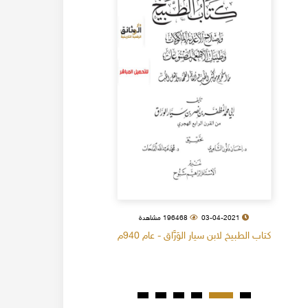
03-04-2021
196468 مشاهدة
كتاب الطبيخ لابن سيار الوَرَّاق - عام 940م
كتاب البل