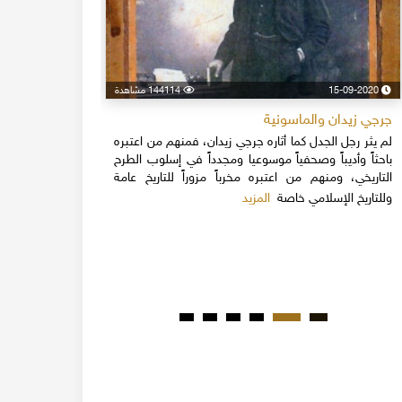
15-09-2020
144114 مشاهدة
24-04-2020
جرجي زيدان والماسونية
اسكندر فرح
لم يثر رجل الجدل كما أثاره جرجي زيدان، فمنهم من اعتبره
نهاية القرن
باحثاً وأديباً وصحفياً موسوعيا ومجدداً في إسلوب الطرح
قلة يعرفون 
التاريخي، ومنهم من اعتبره مخرباً مزوراً للتاريخ عامة
1851م 
المزيد
وللتاريخ الإسلامي خاصة
المبكرة من ت
مدحت باشا