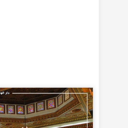
20-04-2020
182338 مشاهدة
كتاب تاريخ حلب المصور أواخر العهد العثماني 1880 –
كتاب نهر الذهب في تاريخ حلب - الاجزاء الثلاثة الط
الأولى 1922م - كامل الغزي