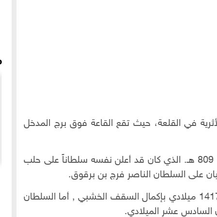
م
لأثرية في القلعة، حيث تقع القاعة فوق برج المدخل
بدأ بناءها الأمير سيف الدين جكم في العام 809 هـ. الذي كان قد أعلن نفسه سلطاناً على حلب
تسجيل نادر للمطربة الحلبية مها الجابري - سقى الله عند
اللاذقية شاطئا - شعر بدوي الجبل لحن سيد مكاوي
وقام السلطان المملوكي المؤيد شيخ عام 1417 ميلادي بإكمال السقف الخشبي , أما السلطان
ن السادس عشر الميلادي.