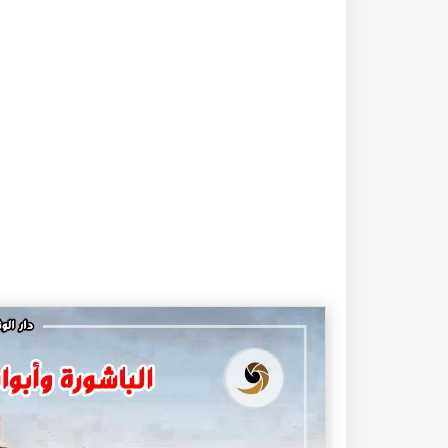
20-04-2020
182322 مشاهدة
كتاب تاريخ حلب المصور أواخر العهد العثماني 1880 –
كتاب نهر الذهب في تاريخ حلب - الاجزاء الثلاثة الط
الأولى 1922م - كامل الغزي