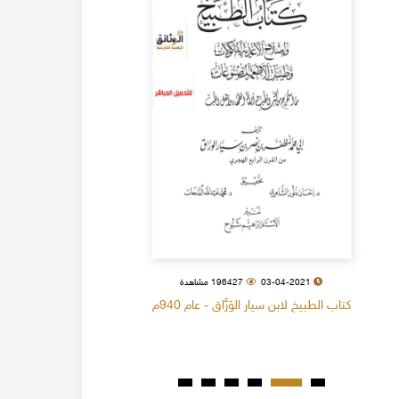
03-04-2021
196427 مشاهدة
كتاب الطبيخ لابن سيار الوَرَّاق - عام 940م
كتاب البل