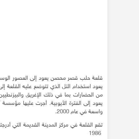
قلعة حلب قصر محصن يعود إلى العصور الوسطى.
يعود استخدام التل الذي تتوضع عليه القلعة إلى ا
من الحضارات بما في ذلك الإغريق والبيزنطيين و
يعود إلى الفترة الأيوبية. أجرت عليها مؤسسة 
واسعة في عام 2000.
 غرايب عنا مصايب -
حمام يلبغا الناصري
تقع القلعة في مركز المدينة القديمة التي أدرج
1986