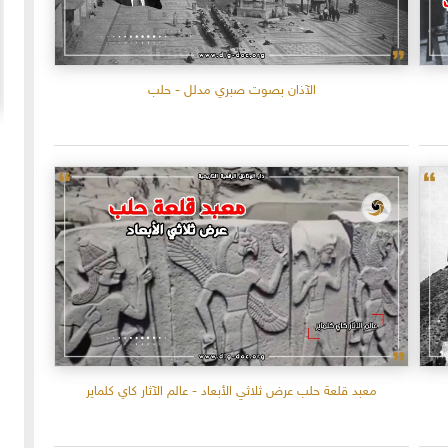
الآذان بصوت صبري مدلل - حلب
20-04-2020
154935 مشاهدة
ما لم ينشر عن "الطقس الاسكتلندي الماسوني "
 الأولى عام 1918، انسحبت
(The Scottish Rite)
 كان
لا تزال الأسئلة والتكهنات كثيرة حول نشوء تنظيم
خمسة
"الماسونية" السري والذي يعرف باسم "عشيرة البناؤون
عربي
المزيد
الأحرار"، ومن الروايات الشائعة عن نشأة الماسونية
معبد قلعة حلب عرض ثلاثي الأبعاد - عالم الآثار كاي كلماير