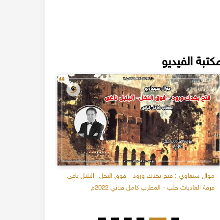
كتبة الفيديو
موال سبعاوي : فتح بخدك ورود - فوق النخل- البلبل ناغى -
ترميم البلاط 
فرقة العاديات حلب - المطرب كامل قباني 2022م