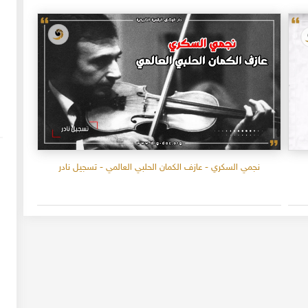
نجمي السكري - عازف الكمان الحلبي العالمي - تسجيل نادر