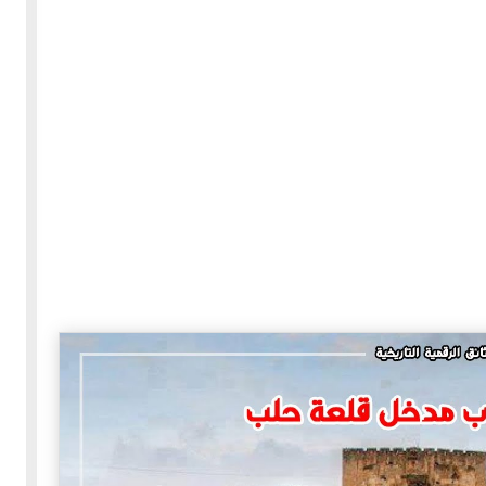
30-05-2020
255480 مشاهدة
بعة
كتاب "ألف ليلة وليلة" 1862م - الاجزاء الاربعة - النسخة
الاصلية غير المنقحة