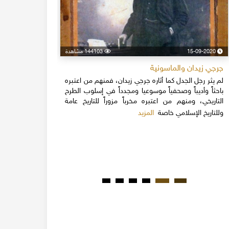
15-09-2020
144103 مشاهدة
24-04-2020
جرجي زيدان والماسونية
اسكندر فرح
لم يثر رجل الجدل كما أثاره جرجي زيدان، فمنهم من اعتبره
نهاية القرن
باحثاً وأديباً وصحفياً موسوعيا ومجدداً في إسلوب الطرح
قلة يعرفون 
التاريخي، ومنهم من اعتبره مخرباً مزوراً للتاريخ عامة
1851م 
المزيد
وللتاريخ الإسلامي خاصة
المبكرة من ت
مدحت باشا