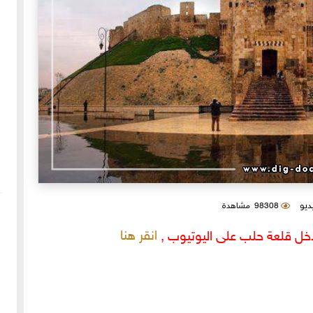
يديو
98308 مشاهدة
انقر هنا
خل قلعة حلب على اليوتيوب ,