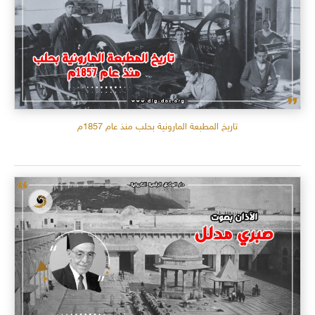
تاريخ المطبعة المارونية بحلب منذ عام 1857م