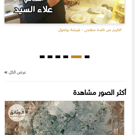
التاريخ من نافذة مطبخي - قريشة بولمول
عرض الكل
أكثر الصور مشاهدة