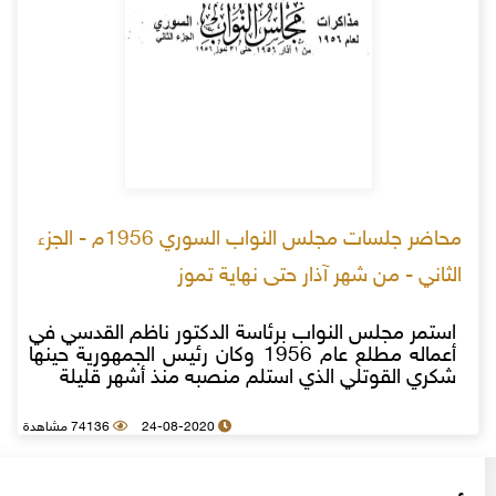
محاضر جلسات مجلس النواب السوري 1956م - الجزء
الثاني - من شهر آذار حتى نهاية تموز
استمر مجلس النواب برئاسة الدكتور ناظم القدسي في
أعماله مطلع عام 1956 وكان رئيس الجمهورية حينها
شكري القوتلي الذي استلم منصبه منذ أشهر قليلة
24-08-2020
74136 مشاهدة