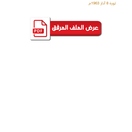
ثورة 8 آذار 1963م