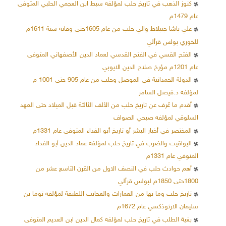
كنوز الذهب في تاريخ حلب لمؤلفه سبط ابن العجمي الحلبي المتوفى
عام 1479م
علي باشا جنبلاط والي حلب من عام 1605حتى وفاته سنة 1611م
للخوري بولس قرألي
الفتح القسي في الفتح القدسي لعماد الدين الأصفهاني المتوفى
عام 1201م مؤرخ صلاح الدين الايوبي
الدولة الحمدانية في الموصل وحلب من عام 905 حتى 1001 م
لمؤلفه د.فيصل السامر
أقدم ما عُرف عن تاريخ حلب من الألف الثالثة قبل الميلاد حتى العهد
السلوقي لمؤلفه صبحي الصواف
المختصر في أخبار البشر أو تاريخ أبو الفداء المتوفى عام 1331م
اليواقيت والضرب في تاريخ حلب لمؤلفه عماد الدين أبو الفداء
المنوفي عام 1331م
أهم حوادث حلب في النصف الاول من القرن التاسع عشر من
1800حتى 1850م لبولس قرألي
تاريخ حلب وما بها من العمارات والعجايب اللطيفة لمؤلفه توما بن
سليمان الارثوذكسي عام 1672م
بغية الطلب في تاريخ حلب لمؤلفه كمال الدين ابن العديم المتوفى