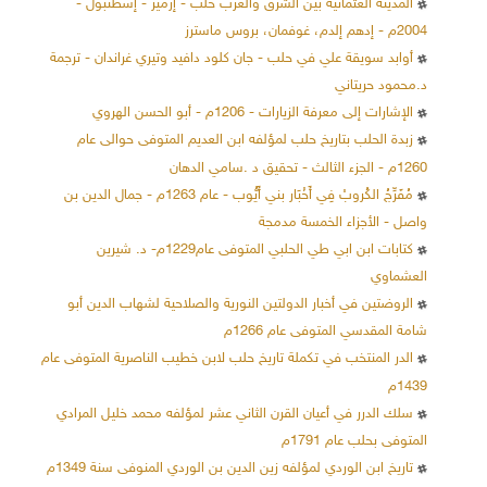
المدينة العثمانية بين الشرق والغرب حلب - إزمير - إسطنبول -
2004م - إدهم إلدم، غوفمان، بروس ماسترز
أوابد سويقة علي في حلب - جان كلود دافيد وتيري غراندان - ترجمة
د.محمود حريتاني
الإشارات إلى معرفة الزيارات - 1206م - أبو الحسن الهروي
زبدة الحلب بتاريخ حلب لمؤلفه ابن العديم المتوفى حوالى عام
1260م - الجزء الثالث - تحقيق د .سامي الدهان
مُفَرِّجُ الكُروبْ فِي أَخْبَار بني أَيُّوب - عام 1263م - جمال الدين بن
واصل - الأجزاء الخمسة مدمجة
كتابات ابن ابي طي الحلبي المتوفى عام1229م- د. شيرين
العشماوي
الروضتين في أخبار الدولتين النورية والصلاحية لشهاب الدين أبو
شامة المقدسي المتوفى عام 1266م
الدر المنتخب في تكملة تاريخ حلب لابن خطيب الناصرية المتوفى عام
1439م
سلك الدرر في أعيان القرن الثاني عشر لمؤلفه محمد خليل المرادي
المتوفى بحلب عام 1791م
تاريخ ابن الوردي لمؤلفه زين الدين بن الوردي المنوفى سنة 1349م