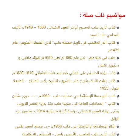
مواضيع ذات صلة :
كتاب تاريخ حلب المصور أواخر العهد العثماني 1880 – 1918م تأليف
المحامي علاء السيد
كتاب الدر المنتخب في تاريخ مملكة حلب" لابن الشحنة المتوفى عام
1479م
حلب في مئة عام - من عام 1850م حتى 1950م لفؤاد عنتابي و
د.نجوى عثمان
كتاب ثورة الحلبيين على الوالي خورشيد باشا العثماني 1819-1820م
كتاب إعلام النبلاء بتاريخ حلب الشهباء للشيخ راغب الطباخ - الطبعة
الاولى 1923
كتاب الهندسة الإنشائية في مساجد حلب - 1992م - د. نجوى عثمان
كتاب " الحمامات العامة في مدينة حلب منذ بداية العصر الايوبي
وحتى نهاية العصر العثماني دراسة آثارية معمارية 2014 د.منصور عبد
الرزاق
الآثار الإسلامية والتاريخية في حلب 1956م - د. محمد أسعد طلس
كتاب تاريخ حلب الطبيعي للأخوين راسل - النسختين الانكليزية