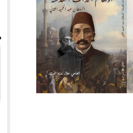
م
محامي
صناعة السجاد العجمي بحلب - سليم نعنوع آخر خبير رتي سجاد