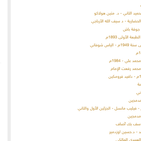
ميد الثاني - د. متين هولاكو
الحضارية - د سيف الله الأرباجي
 جوقة باش
عة الأولى 1893م
اس شوفاني
د علي - 1984م
مة
ني
 يوسف بك آصاف
 - د.حسين اوزدمير
العبيدي المالكي