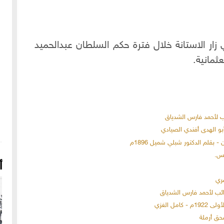
ي زار الاستانة خلال فترة حكم السلطان عبدالحميد
ثمانية.
ئب لأحمد فارس الشدياق
أبو الهدى أفندي الصيادي
بقلم الدكتور شبلي شميل 1896م
أ
صري
ائب لأحمد فارس الشدياق
مل الغزي