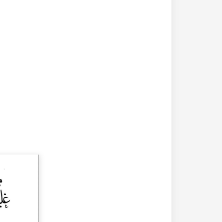
20-04-2020
182248 مشاهدة
كتاب تاريخ حلب المصور أواخر العهد العثماني 1880 –
كتاب نهر الذهب في تاريخ حلب - الاجزاء الثلاثة الط
الأولى 1922م - كامل الغزي