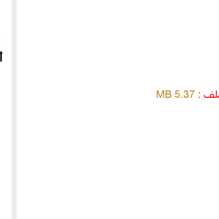
أ
لف :
5.37 MB
16-04-2022
249038 مشاهدة
شعار الماسونية على واجهة قصر رزق الله غزالة بحي العزيزية
بحلب