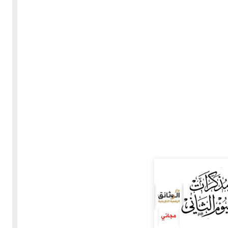
30-05-2020
255270 مشاهدة
بعة
كتاب "ألف ليلة وليلة" 1862م - الاجزاء الاربعة - النسخة
الاصلية غير المنقحة