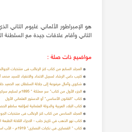
هو الإمبراطور الألماني غليوم الثاني الذ
الثاني وأقام علاقات جيدة مع السلطنة الع
مواضيع ذات صلة :
المجلد السابع من كتاب كنز الرغائب فى منتخبات الجوا
كتيب داعي الرشاد لسبيل الاتحاد والانقياد للسيد محمد 
شكوى وآمال مرفوعة إلى جلالة السلطان عبد الحميد خان - 
الجزء الأول من كتاب" سر مملكة " 1895م لسليم سركيس.
كتاب "القانون الأساسي" أو الدستور العثماني الأول
كتاب البلاد العربية والدولة العثمانية لمؤلفه ساطع الح
المجلد السادس من كتاب كنز الرغائب فى منتخبات الجو
كتاب نهر الذهب في تاريخ حلب - الاجزاء الثلاثة الطبعة الأولى 1922م - كا
كتاب " القصارى في نكبات النصارى" 1919م - الأب اسحق أرملة