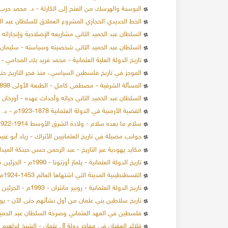
البوسنة والهرسك من الفتح إلى الكارثة - د. محمد حرب
الخط الحديدي الحجازي المشروع العملاق للسلطان عبد الح
السلطان عبد الحميد الثاني مشاريعه الإصلاحية وإنجازاته 
السلطان عبد الحميد الثاني شخصيته وسياسته - سليمان
تاريخ الدولة العلية العثمانية - محمد فريد بك المحامي - الطب
الموجز في تاريخ فلسطين السياسي، منذ فجر التاريخ حتى سنة 1949م - الي
المسألة الشرقية - مصطفى كامل - الطبعة الأولى 1898م
السلطان عبد الحميد الثاني حياته وأحداث عهده - أورخان محم
القضية الأرمنية في الدولة العثمانية 1878-1923م - د. محمد رفعت الإمام
سلام ما بعده سلام - ولادة الشرق الأوسط 1914-1922م - دافيد فرومكين
جوانب مضيئة في تاريخ العثمانيين الأتراك - زياد أبو غني
مكايد يهودية عبر التاريخ - عبد الرحمن حسن حبنكة الميدا
تاريخ الدولة العثمانية - يلماز أوزتونا - 1990م - الجزئين مدمجين
القسطنطينية المدينة التي اشتهاها العالم 1453-1924م - فيليب مانسل - الجزئين الأول والثاني
تاريخ الدولة العثمانية - روبير مانتران - 1993م - الجزئين مدمجين
تاريخ سلاطين بني عثمان من أول نشأتهم حتى الآن -
فلسطين في العهد العثماني وصرخة السلطان عبد الحميد
قلائد العقيان في مفاخر دولة آل عثمان - الشيخ ابراهيم 