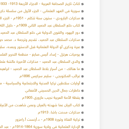
كتابُ تاريخ الصحافة العربية - الاجزاء الأربعة 1913- 1933م - تأليف الفيكونت فيليب دي طَرَّازِي
سورية في العهد العثماني - الجزء الأول من سلسلة ذك
مذكرات البارودي - ستون سنة تتكلم - 1951م - الجزء الأول والثاني - فخري البارودي
كتاب خلع السلطان عبد الحميد الثاني 1909م - خليل الله
137946 مشاهدة
24-12-2019
137151 مشاهدة
دور اليهود والقوى الدولية في خلع السلطان عبد الحميد الثاني عن العرش 1808-1809
الاحتلال البريطاني لسوريا 1918
مذكرات السلطان عبد الحميد، تقديم وترجمة د. محمد ح
العقارات في محلة
عند انتهاء الحرب العالمية
عبرة وذكرى أو الدولة العثمانية قبل الدستور وبعده، سليمان 
ام عدة أثرياء ببناء
القوات التركية وحلفاءها الألمان من سوريا، و قد
يوميات هرتزل - إعداد أنيس صايغ - منظمة التحرير الفلسطيني
تعدادهم قد وصل إلى عشرة آلاف جندي ألماني، و
المزيد
ا.
والدي السلطان عبد الحميد - مذكرات الأميرة عائشة عثمان أو
عشر ألف جندي تركي، وحوالي اثنا عشر ألف جندي 
ما هنالك - من أسرار بلاط السلطان عبد الحميد - ابراهيم الم
المزيد
موالين للعثمانيين
غرائب المكتوبجي - سليم سركيس 1896م
أوليات سلاطين تركيا المدنية والاجتماعية والسياسية - محمد
خاطرات جمال الدين الحسيني الأفغاني
يقظة الأمة العربية نجيب عازوري 1905م
كتاب البيان عما شهدته بالعيان وعمن شاهدت من الأعيان
مذكرات مدحت باشا، 1913م
تركية الفتاة وثورة 1908م - د.أرنست أ.رامزور
الإدارة العثمانية في ولاية سورية 1864-1914م - عبد العزيز محمد العوض