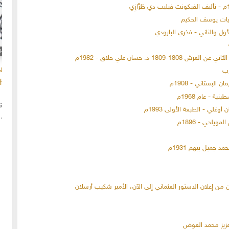
ريات يوسف الحكيم
20-04-2020
154886 مشاهدة
 د. حسان علي حلاق - 1982م
ما لم ينشر عن "الطقس الاسكتلندي الماسوني "
رب
 الأولى عام 1918، انسحبت
(The Scottish Rite)
البستاني - 1908م
 كان
لا تزال الأسئلة والتكهنات كثيرة حول نشوء تنظيم
ة - عام 1968م
خمسة
"الماسونية" السري والذي يعرف باسم "عشيرة البناؤون
غلي - الطبعة الأولى 1993م
عربي
المزيد
الأحرار"، ومن الروايات الشائعة عن نشأة الماسونية
ويلحي - 1896م
 جميل بيهم 1931م
 من إعلان الدستور العثماني إلى الآن، الأمير شكيب أرسلان